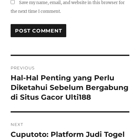
Save my name, email, and website in this browser for
the next time I comment.
Post
PREVIOUS
navigation
Hal-Hal Penting yang Perlu
Previous
post:
Diketahui Sebelum Bergabung
di Situs Gacor Ulti188
NEXT
Cuputoto: Platform Judi Togel
Next