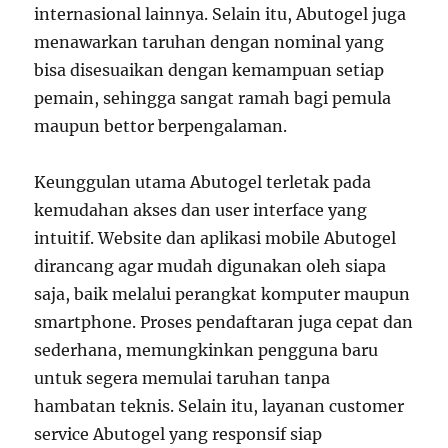
internasional lainnya. Selain itu, Abutogel juga
menawarkan taruhan dengan nominal yang
bisa disesuaikan dengan kemampuan setiap
pemain, sehingga sangat ramah bagi pemula
maupun bettor berpengalaman.
Keunggulan utama Abutogel terletak pada
kemudahan akses dan user interface yang
intuitif. Website dan aplikasi mobile Abutogel
dirancang agar mudah digunakan oleh siapa
saja, baik melalui perangkat komputer maupun
smartphone. Proses pendaftaran juga cepat dan
sederhana, memungkinkan pengguna baru
untuk segera memulai taruhan tanpa
hambatan teknis. Selain itu, layanan customer
service Abutogel yang responsif siap