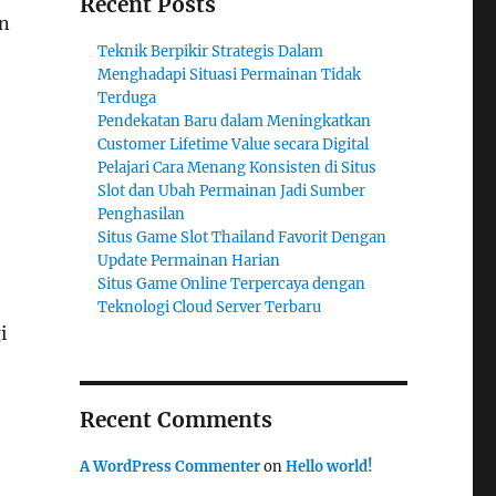
Recent Posts
an
Teknik Berpikir Strategis Dalam
Menghadapi Situasi Permainan Tidak
Terduga
Pendekatan Baru dalam Meningkatkan
Customer Lifetime Value secara Digital
Pelajari Cara Menang Konsisten di Situs
Slot dan Ubah Permainan Jadi Sumber
Penghasilan
Situs Game Slot Thailand Favorit Dengan
Update Permainan Harian
Situs Game Online Terpercaya dengan
Teknologi Cloud Server Terbaru
i
Recent Comments
A WordPress Commenter
on
Hello world!