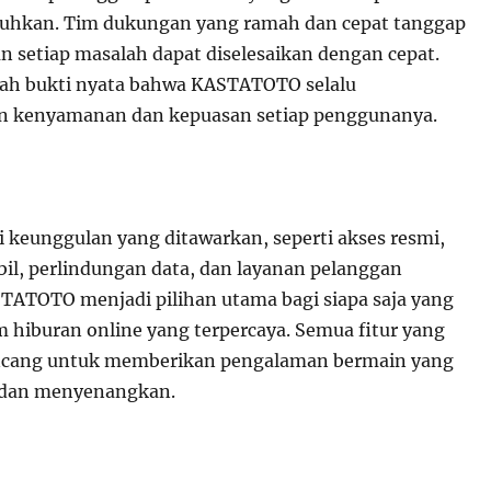
tuhkan. Tim dukungan yang ramah dan cepat tanggap
 setiap masalah dapat diselesaikan dengan cepat.
lah bukti nyata bahwa KASTATOTO selalu
n kenyamanan dan kepuasan setiap penggunanya.
 keunggulan yang ditawarkan, seperti akses resmi,
bil, perlindungan data, dan layanan pelanggan
STATOTO menjadi pilihan utama bagi siapa saja yang
m hiburan online yang terpercaya. Semua fitur yang
ancang untuk memberikan pengalaman bermain yang
 dan menyenangkan.