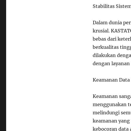
Stabilitas Sis
Dalam dunia per
krusial. KASTAT
bebas dari kete
berkualitas ting
dilakukan denga
dengan layanan 
Keamanan Data 
Keamanan sanga
menggunakan tek
melindungi semu
keamanan yang m
kebocoran data 