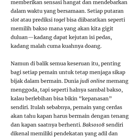
memberikan sensasi hangat dan mendebarkan
dalam waktu yang bersamaan. Setiap putaran
slot
atau prediksi
togel
bisa diibaratkan seperti
memilih bakso mana yang akan kita gigit
duluan—kadang dapat kejutan isi pedas,
kadang malah cuma kuahnya doang.
Namun di balik semua keseruan itu, penting
bagi setiap pemain untuk tetap menjaga sikap
bijak dalam bermain. Dunia
judi online
memang
menggoda, tapi seperti halnya sambal bakso,
kalau berlebihan bisa bikin “kepanasan”
sendiri. Itulah sebabnya, pemain yang cerdas
akan tahu kapan harus bermain dengan tenang
dan kapan saatnya berhenti.
Bakso108
sendiri
dikenal memiliki pendekatan yang adil dan