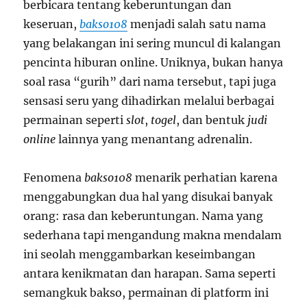
berbicara tentang keberuntungan dan
keseruan,
bakso108
menjadi salah satu nama
yang belakangan ini sering muncul di kalangan
pencinta hiburan online. Uniknya, bukan hanya
soal rasa “gurih” dari nama tersebut, tapi juga
sensasi seru yang dihadirkan melalui berbagai
permainan seperti
slot
,
togel
, dan bentuk
judi
online
lainnya yang menantang adrenalin.
Fenomena
bakso108
menarik perhatian karena
menggabungkan dua hal yang disukai banyak
orang: rasa dan keberuntungan. Nama yang
sederhana tapi mengandung makna mendalam
ini seolah menggambarkan keseimbangan
antara kenikmatan dan harapan. Sama seperti
semangkuk bakso, permainan di platform ini