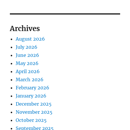
Archives
August 2026
July 2026
June 2026
May 2026
April 2026
March 2026
February 2026
January 2026
December 2025
November 2025
October 2025
September 2025