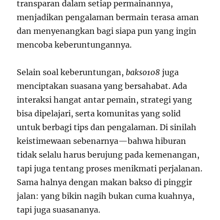
transparan dalam setiap permainannya,
menjadikan pengalaman bermain terasa aman
dan menyenangkan bagi siapa pun yang ingin
mencoba keberuntungannya.
Selain soal keberuntungan,
bakso108
juga
menciptakan suasana yang bersahabat. Ada
interaksi hangat antar pemain, strategi yang
bisa dipelajari, serta komunitas yang solid
untuk berbagi tips dan pengalaman. Di sinilah
keistimewaan sebenarnya—bahwa hiburan
tidak selalu harus berujung pada kemenangan,
tapi juga tentang proses menikmati perjalanan.
Sama halnya dengan makan bakso di pinggir
jalan: yang bikin nagih bukan cuma kuahnya,
tapi juga suasananya.