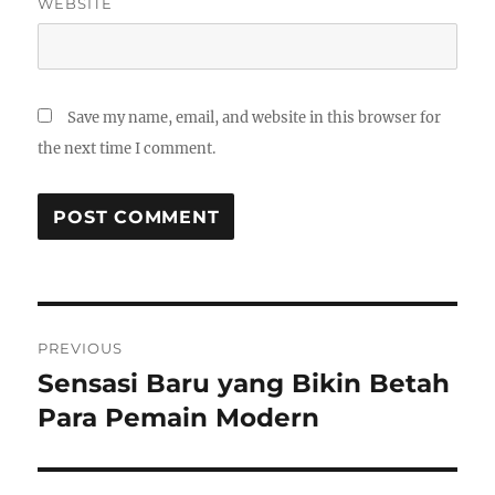
WEBSITE
Save my name, email, and website in this browser for
the next time I comment.
Post
PREVIOUS
navigation
Sensasi Baru yang Bikin Betah
Previous
post:
Para Pemain Modern