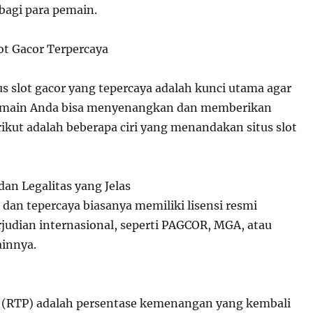
bagi para pemain.
Slot Gacor Terpercaya
 slot gacor yang tepercaya adalah kunci utama agar
main Anda bisa menyenangkan dan memberikan
ikut adalah beberapa ciri yang menandakan situs slot
 dan Legalitas yang Jelas
 dan tepercaya biasanya memiliki lisensi resmi
rjudian internasional, seperti PAGCOR, MGA, atau
ainnya.
r (RTP) adalah persentase kemenangan yang kembali