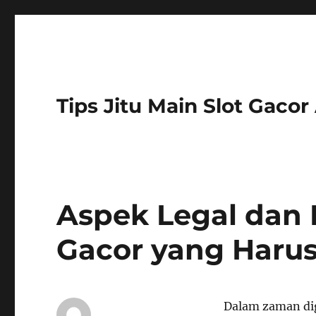
Tips Jitu Main Slot Gaco
Aspek Legal dan P
Gacor yang Harus
Dalam zaman digi