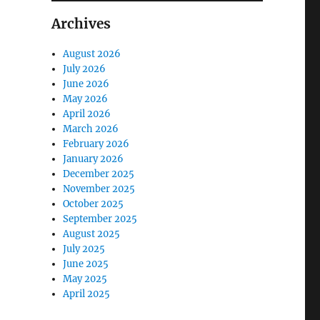
Archives
August 2026
July 2026
June 2026
May 2026
April 2026
March 2026
February 2026
January 2026
December 2025
November 2025
October 2025
September 2025
August 2025
July 2025
June 2025
May 2025
April 2025