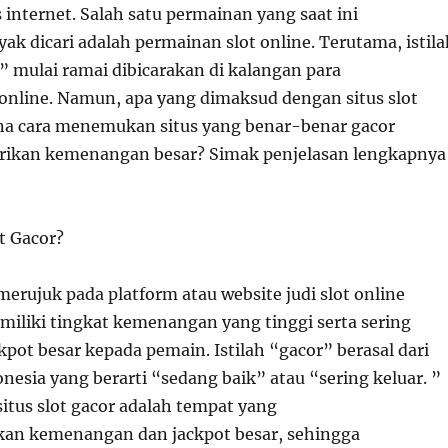
 internet. Salah satu permainan yang saat ini
ak dicari adalah permainan slot online. Terutama, istila
r” mulai ramai dibicarakan di kalangan para
online. Namun, apa yang dimaksud dengan situs slot
na cara menemukan situs yang benar-benar gacor
rikan kemenangan besar? Simak penjelasan lengkapnya
ot Gacor?
 merujuk pada platform atau website judi slot online
miliki tingkat kemenangan yang tinggi serta sering
pot besar kepada pemain. Istilah “gacor” berasal dari
nesia yang berarti “sedang baik” atau “sering keluar. ”
itus slot gacor adalah tempat yang
kan kemenangan dan jackpot besar, sehingga