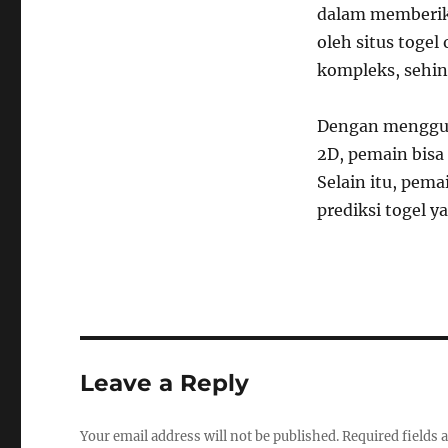
dalam memberika
oleh situs togel
kompleks, sehi
Dengan mengguna
2D, pemain bis
Selain itu, pem
prediksi togel y
Leave a Reply
Your email address will not be published.
Required fields