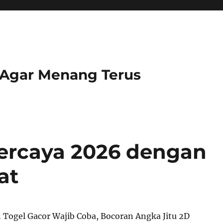
r Agar Menang Terus
percaya 2026 dengan
at
Togel Gacor Wajib Coba, Bocoran Angka Jitu 2D