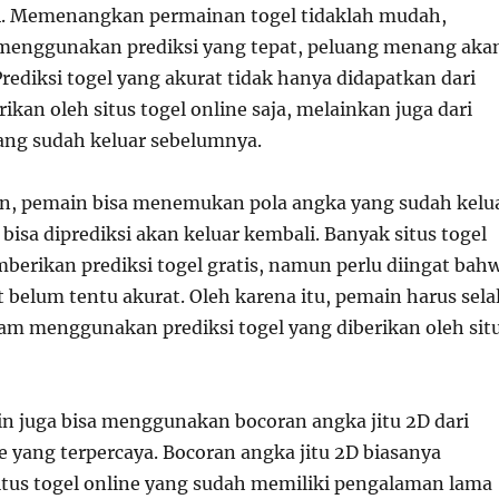
4. Memenangkan permainan togel tidaklah mudah,
enggunakan prediksi yang tepat, peluang menang aka
rediksi togel yang akurat tidak hanya didapatkan dari
ikan oleh situs togel online saja, melainkan juga dari
yang sudah keluar sebelumnya.
n, pemain bisa menemukan pola angka yang sudah kelu
isa diprediksi akan keluar kembali. Banyak situs togel
berikan prediksi togel gratis, namun perlu diingat bah
t belum tentu akurat. Oleh karena itu, pemain harus sela
lam menggunakan prediksi togel yang diberikan oleh sit
ain juga bisa menggunakan bocoran angka jitu 2D dari
ne yang terpercaya. Bocoran angka jitu 2D biasanya
situs togel online yang sudah memiliki pengalaman lama