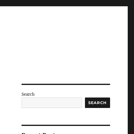
Search
SEARCH