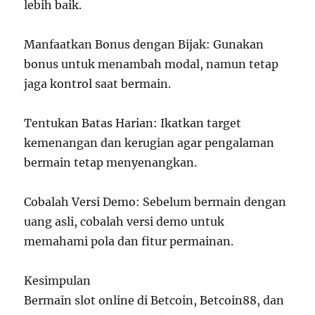
lebih baik.
Manfaatkan Bonus dengan Bijak: Gunakan
bonus untuk menambah modal, namun tetap
jaga kontrol saat bermain.
Tentukan Batas Harian: Ikatkan target
kemenangan dan kerugian agar pengalaman
bermain tetap menyenangkan.
Cobalah Versi Demo: Sebelum bermain dengan
uang asli, cobalah versi demo untuk
memahami pola dan fitur permainan.
Kesimpulan
Bermain slot online di Betcoin, Betcoin88, dan