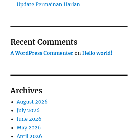
Update Permainan Harian
Recent Comments
A WordPress Commenter
on
Hello world!
Archives
August 2026
July 2026
June 2026
May 2026
April 2026