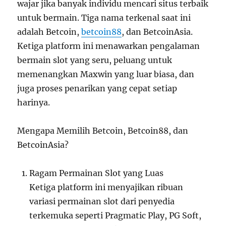
wajar jika banyak individu mencari situs terbaik
untuk bermain. Tiga nama terkenal saat ini
adalah Betcoin,
betcoin88
, dan BetcoinAsia.
Ketiga platform ini menawarkan pengalaman
bermain slot yang seru, peluang untuk
memenangkan Maxwin yang luar biasa, dan
juga proses penarikan yang cepat setiap
harinya.
Mengapa Memilih Betcoin, Betcoin88, dan
BetcoinAsia?
Ragam Permainan Slot yang Luas
Ketiga platform ini menyajikan ribuan
variasi permainan slot dari penyedia
terkemuka seperti Pragmatic Play, PG Soft,