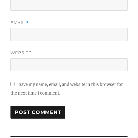
EMAIL
*
WEBSITE
Save my name, email, and website in this browser for
the next time I comment.