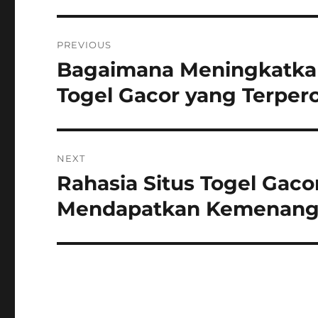
Post
PREVIOUS
navigation
Bagaimana Meningkatkan
Previous
post:
Togel Gacor yang Terper
NEXT
Rahasia Situs Togel Ga
Next
post:
Mendapatkan Kemenanga