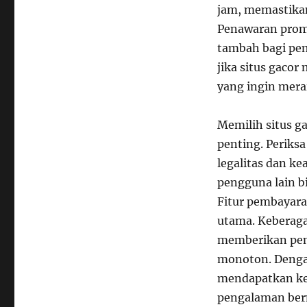
jam, memastikan 
Penawaran promo
tambah bagi pem
jika situs gacor
yang ingin mera
Memilih situs ga
penting. Periksa
legalitas dan ke
pengguna lain bi
Fitur pembayara
utama. Keberaga
memberikan pen
monoton. Denga
mendapatkan kem
pengalaman ber