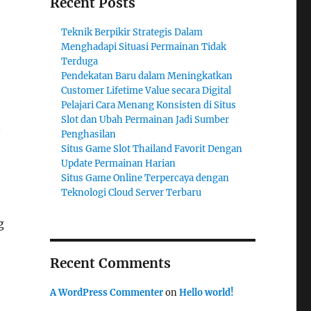
Recent Posts
Teknik Berpikir Strategis Dalam
Menghadapi Situasi Permainan Tidak
Terduga
Pendekatan Baru dalam Meningkatkan
Customer Lifetime Value secara Digital
Pelajari Cara Menang Konsisten di Situs
Slot dan Ubah Permainan Jadi Sumber
n
Penghasilan
Situs Game Slot Thailand Favorit Dengan
Update Permainan Harian
Situs Game Online Terpercaya dengan
Teknologi Cloud Server Terbaru
g
Recent Comments
A WordPress Commenter
on
Hello world!