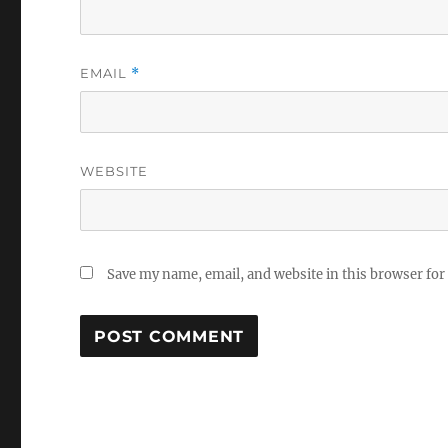
EMAIL
*
WEBSITE
Save my name, email, and website in this browser for