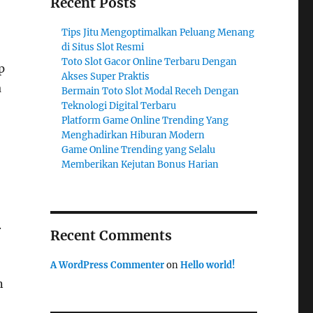
Recent Posts
Tips Jitu Mengoptimalkan Peluang Menang
di Situs Slot Resmi
Toto Slot Gacor Online Terbaru Dengan
p
Akses Super Praktis
a
Bermain Toto Slot Modal Receh Dengan
Teknologi Digital Terbaru
Platform Game Online Trending Yang
Menghadirkan Hiburan Modern
Game Online Trending yang Selalu
Memberikan Kejutan Bonus Harian
-
.
Recent Comments
A WordPress Commenter
on
Hello world!
n