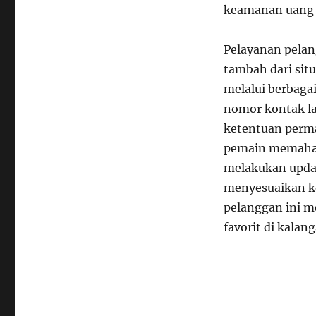
keamanan uang d
Pelayanan pelan
tambah dari sit
melalui berbagai
nomor kontak la
ketentuan perm
pemain memahami
melakukan updat
menyesuaikan k
pelanggan ini me
favorit di kalan