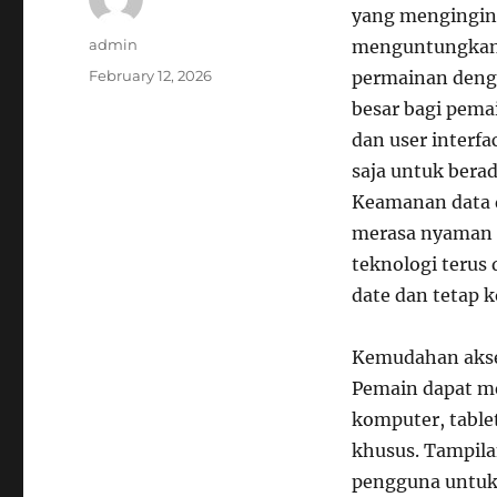
yang mengingin
Author
admin
menguntungkan.
Posted
February 12, 2026
permainan deng
on
besar bagi pema
dan user interf
saja untuk bera
Keamanan data d
merasa nyaman d
teknologi terus
date dan tetap ko
Kemudahan akses
Pemain dapat me
komputer, tablet
khusus. Tampila
pengguna untuk 