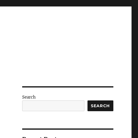
Search
SEARCH