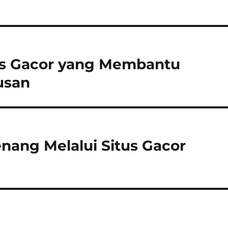
itus Gacor yang Membantu
usan
ang Melalui Situs Gacor