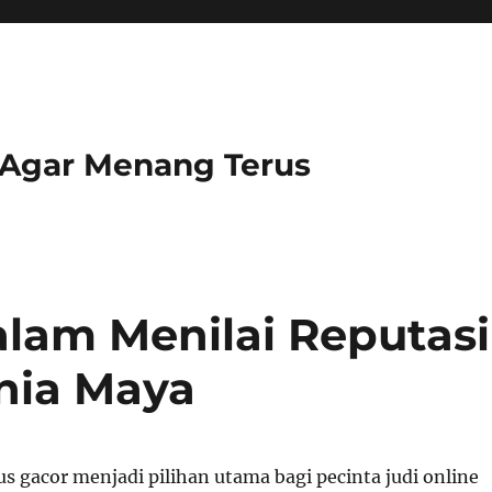
r Agar Menang Terus
alam Menilai Reputasi
unia Maya
us gacor menjadi pilihan utama bagi pecinta judi online