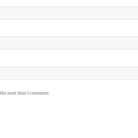
 the next time I comment.