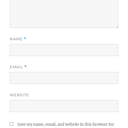
NAME
*
EMAIL
*
WEBSITE
Save my name, email, and website in this browser for