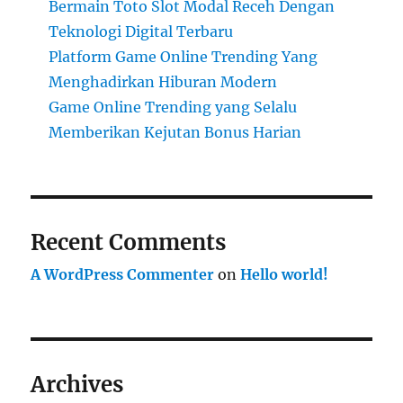
Bermain Toto Slot Modal Receh Dengan
Teknologi Digital Terbaru
Platform Game Online Trending Yang
Menghadirkan Hiburan Modern
Game Online Trending yang Selalu
Memberikan Kejutan Bonus Harian
Recent Comments
A WordPress Commenter
on
Hello world!
Archives