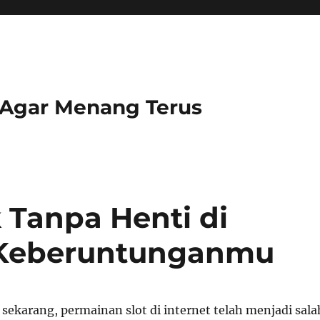
r Agar Menang Terus
k Tanpa Henti di
 Keberuntunganmu
 sekarang, permainan slot di internet telah menjadi sala