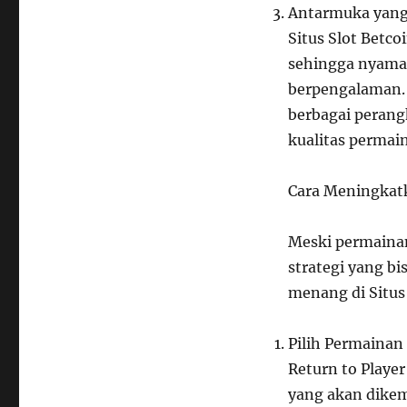
Antarmuka yan
Situs Slot Betc
sehingga nyama
berpengalaman. 
berbagai perang
kualitas permai
Cara Meningkat
Meski permainan
strategi yang b
menang di Situs 
Pilih Permainan
Return to Player
yang akan dikem