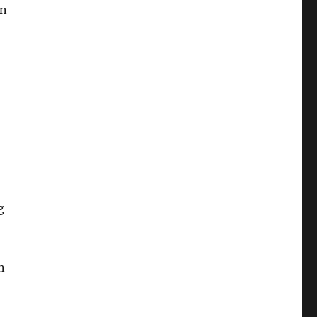
in
g
n