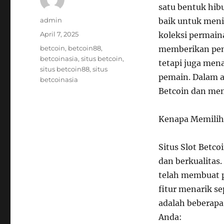
satu bentuk hib
Author
admin
baik untuk meni
Posted
April 7, 2025
koleksi permain
on
Tags
betcoin
,
betcoin88
,
memberikan pen
betcoinasia
,
situs betcoin
,
tetapi juga me
situs betcoin88
,
situs
pemain. Dalam a
betcoinasia
Betcoin dan mem
Kenapa Memilih 
Situs Slot Betc
dan berkualitas
telah membuat 
fitur menarik se
adalah beberapa
Anda: