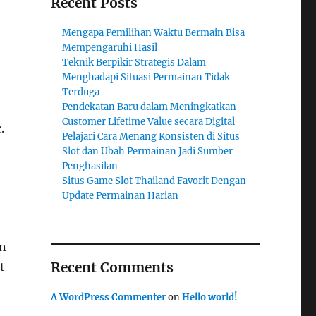
Recent Posts
Mengapa Pemilihan Waktu Bermain Bisa
Mempengaruhi Hasil
Teknik Berpikir Strategis Dalam
Menghadapi Situasi Permainan Tidak
Terduga
Pendekatan Baru dalam Meningkatkan
Customer Lifetime Value secara Digital
.
Pelajari Cara Menang Konsisten di Situs
Slot dan Ubah Permainan Jadi Sumber
Penghasilan
Situs Game Slot Thailand Favorit Dengan
Update Permainan Harian
n
Recent Comments
t
A WordPress Commenter
on
Hello world!