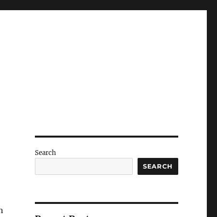
Search
SEARCH
h