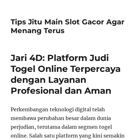
Tips Jitu Main Slot Gacor Agar
Menang Terus
Jari 4D: Platform Judi
Togel Online Terpercaya
dengan Layanan
Profesional dan Aman
Perkembangan teknologi digital telah
membawa perubahan besar dalam dunia
perjudian, terutama dalam segmen togel
online. Salah satu platform yang kini semakin