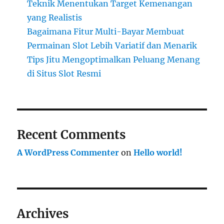
Teknik Menentukan Target Kemenangan
yang Realistis
Bagaimana Fitur Multi-Bayar Membuat
Permainan Slot Lebih Variatif dan Menarik
Tips Jitu Mengoptimalkan Peluang Menang
di Situs Slot Resmi
Recent Comments
A WordPress Commenter
on
Hello world!
Archives