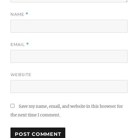
NAME
*
EMAIL
*
WEBSITE
Save my name, email, and website in this browser for
the next time I comment.