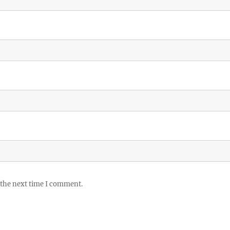
 the next time I comment.