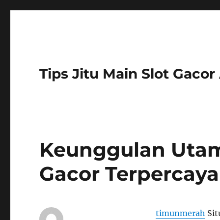
Tips Jitu Main Slot Gaco
Keunggulan Utama
Gacor Terpercaya 
timunmerah
Sit