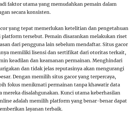
jadi faktor utama yang memudahkan pemain dalam
gan secara konsisten.
acor yang tepat memerlukan ketelitian dan pengetahuan
i platform tersebut. Pemain disarankan melakukan riset
san dari pengguna lain sebelum mendaftar. Situs gacor
ya memiliki lisensi dan sertifikat dari otoritas terkait,
min keadilan dan keamanan permainan. Menghindari
urigakan dan tidak jelas reputasinya akan mengurangi
besar. Dengan memilih situs gacor yang terpercaya,
bih fokus menikmati permainan tanpa khawatir data
na mereka disalahgunakan. Kunci utama keberhasilan
nline adalah memilih platform yang benar-benar dapat
emberikan layanan terbaik.