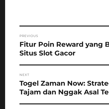
Post
PREVIOUS
navigation
Fitur Poin Reward yang 
Previous
post:
Situs Slot Gacor
NEXT
Togel Zaman Now: Strate
Next
post:
Tajam dan Nggak Asal T