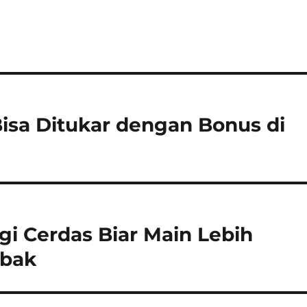
Bisa Ditukar dengan Bonus di
gi Cerdas Biar Main Lebih
ebak