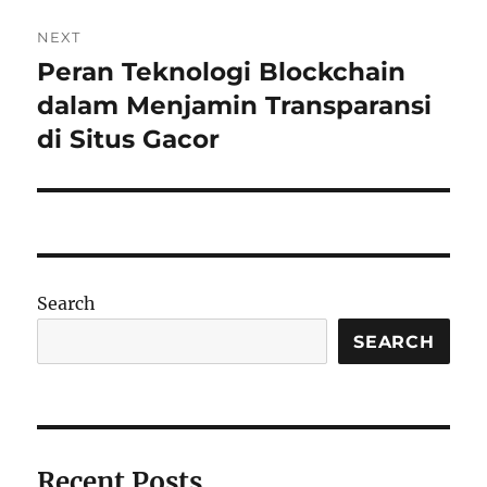
NEXT
Peran Teknologi Blockchain
Next
post:
dalam Menjamin Transparansi
di Situs Gacor
Search
SEARCH
Recent Posts