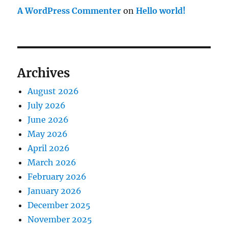
A WordPress Commenter
on
Hello world!
Archives
August 2026
July 2026
June 2026
May 2026
April 2026
March 2026
February 2026
January 2026
December 2025
November 2025