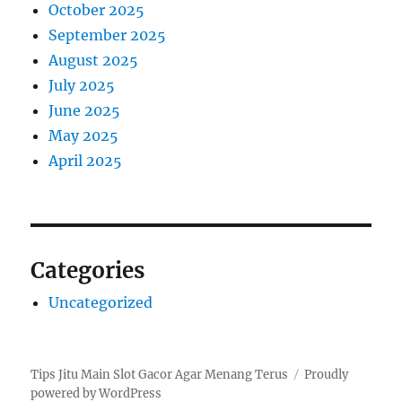
October 2025
September 2025
August 2025
July 2025
June 2025
May 2025
April 2025
Categories
Uncategorized
Tips Jitu Main Slot Gacor Agar Menang Terus
Proudly
powered by WordPress