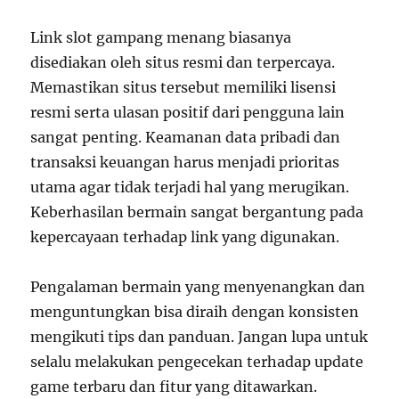
Link slot gampang menang biasanya
disediakan oleh situs resmi dan terpercaya.
Memastikan situs tersebut memiliki lisensi
resmi serta ulasan positif dari pengguna lain
sangat penting. Keamanan data pribadi dan
transaksi keuangan harus menjadi prioritas
utama agar tidak terjadi hal yang merugikan.
Keberhasilan bermain sangat bergantung pada
kepercayaan terhadap link yang digunakan.
Pengalaman bermain yang menyenangkan dan
menguntungkan bisa diraih dengan konsisten
mengikuti tips dan panduan. Jangan lupa untuk
selalu melakukan pengecekan terhadap update
game terbaru dan fitur yang ditawarkan.