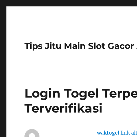
Tips Jitu Main Slot Gaco
Login Togel Terp
Terverifikasi
waktogel link al