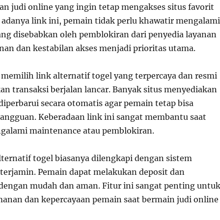
n judi online yang ingin tetap mengakses situs favorit
adanya link ini, pemain tidak perlu khawatir mengalami
ang disebabkan oleh pemblokiran dari penyedia layanan
nan dan kestabilan akses menjadi prioritas utama.
emilih link alternatif togel yang terpercaya dan resmi
n transaksi berjalan lancar. Banyak situs menyediakan
 diperbarui secara otomatis agar pemain tetap bisa
angguan. Keberadaan link ini sangat membantu saat
galami maintenance atau pemblokiran.
 alternatif togel biasanya dilengkapi dengan sistem
terjamin. Pemain dapat melakukan deposit dan
dengan mudah dan aman. Fitur ini sangat penting untu
nan dan kepercayaan pemain saat bermain judi online