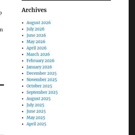
Archives
p
August 2026
an
July 2026
June 2026
May 2026
April 2026
March 2026
February 2026
January 2026
December 2025
November 2025
October 2025
September 2025
August 2025
July 2025
June 2025
May 2025
April 2025