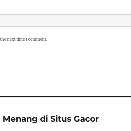
 the next time I comment.
g Menang di Situs Gacor