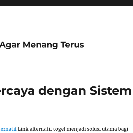
r Agar Menang Terus
ercaya dengan Sistem
ternatif
Link alternatif togel menjadi solusi utama bagi