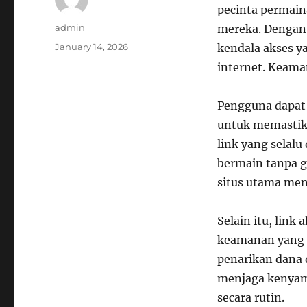
pecinta permaina
Author
admin
mereka. Dengan 
Posted
January 14, 2026
kendala akses y
on
internet. Keama
Pengguna dapat m
untuk memastika
link yang selalu
bermain tanpa g
situs utama men
Selain itu, link
keamanan yang 
penarikan dana 
menjaga kenyama
secara rutin.