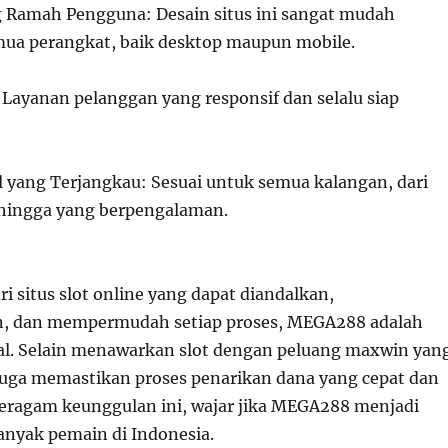
 Ramah Pengguna: Desain situs ini sangat mudah
emua perangkat, baik desktop maupun mobile.
Layanan pelanggan yang responsif dan selalu siap
 yang Terjangkau: Sesuai untuk semua kalangan, dari
hingga yang berpengalaman.
i situs slot online yang dapat diandalkan,
 dan mempermudah setiap proses, MEGA288 adalah
eal. Selain menawarkan slot dengan peluang maxwin yan
i juga memastikan proses penarikan dana yang cepat dan
ragam keunggulan ini, wajar jika MEGA288 menjadi
banyak pemain di Indonesia.