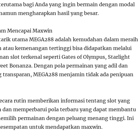
, terutama bagi Anda yang ingin bermain dengan modal
l namun mengharapkan hasil yang besar.
am Mencapai Maxwin
a tarik utama MEGA288 adalah kemudahan dalam meraih
atau kemenangan tertinggi bisa didapatkan melalui
an slot terkenal seperti Gates of Olympus, Starlight
weet Bonanza. Dengan pola permainan yang adil dan
g transparan, MEGA288 menjamin tidak ada penipuan
cara rutin memberikan informasi tentang slot yang
dan memperbarui pola terbaru yang dapat membantu
milih permainan dengan peluang menang tinggi. Ini
kesempatan untuk mendapatkan maxwin.