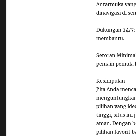
Antarmuka yang
dinavigasi di s
Dukungan 24/7: 
membantu.
Setoran Minimal
pemain pemula 
Kesimpulan
Jika Anda mencar
menguntungkan,
pilihan yang id
tinggi, situs in
aman. Dengan be
pilihan favorit 