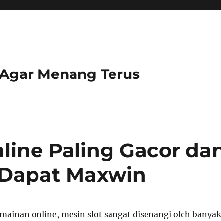
r Agar Menang Terus
line Paling Gacor da
 Dapat Maxwin
mainan online, mesin slot sangat disenangi oleh banyak