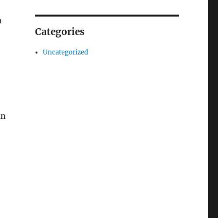
n
Categories
Uncategorized
un