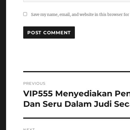
Save my name, email, and website in this browser for
Post
PREVIOUS
navigation
VIP555 Menyediakan Pe
Previous
post:
Dan Seru Dalam Judi Sec
NEXT