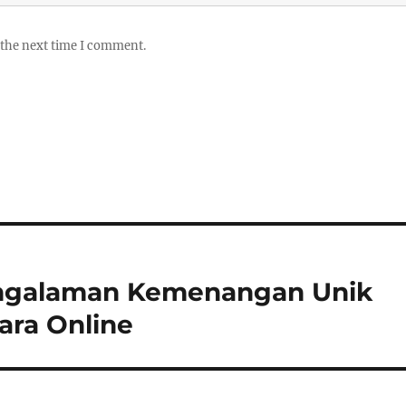
 the next time I comment.
ngalaman Kemenangan Unik
ara Online