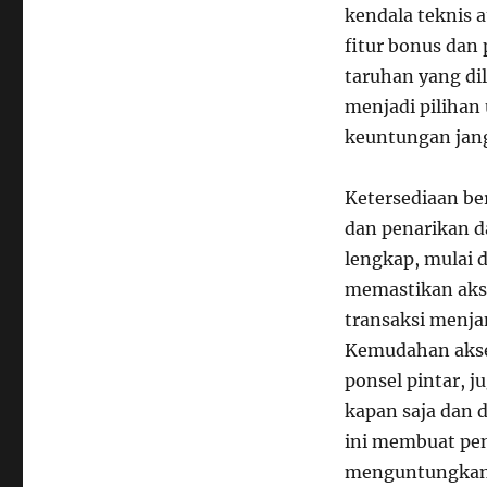
kendala teknis 
fitur bonus dan
taruhan yang dil
menjadi pilihan
keuntungan jangk
Ketersediaan b
dan penarikan d
lengkap, mulai d
memastikan akse
transaksi menja
Kemudahan akses
ponsel pintar, 
kapan saja dan d
ini membuat pe
menguntungkan