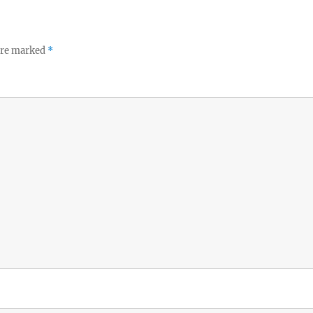
 are marked
*