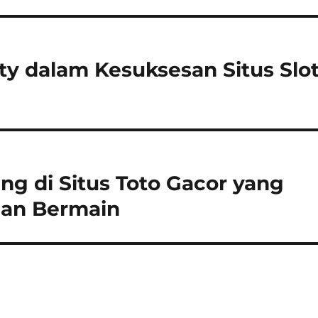
ty dalam Kesuksesan Situs Slo
ing di Situs Toto Gacor yang
an Bermain