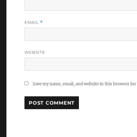
EMAIL
*
WEBSITE
Save my name, email, and website in this browser for