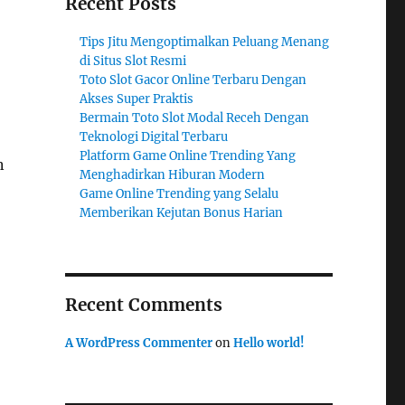
Recent Posts
Tips Jitu Mengoptimalkan Peluang Menang
di Situs Slot Resmi
Toto Slot Gacor Online Terbaru Dengan
Akses Super Praktis
Bermain Toto Slot Modal Receh Dengan
Teknologi Digital Terbaru
Platform Game Online Trending Yang
n
Menghadirkan Hiburan Modern
Game Online Trending yang Selalu
Memberikan Kejutan Bonus Harian
Recent Comments
A WordPress Commenter
on
Hello world!