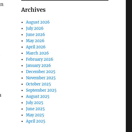
an
Archives
August 2026
July 2026
June 2026
May 2026
April 2026
t
March 2026
February 2026
January 2026
December 2025
November 2025
October 2025
September 2025
n
August 2025
July 2025
June 2025
May 2025
April 2025