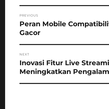
Post
PREVIOUS
navigation
Peran Mobile Compatibili
Previous
post:
Gacor
NEXT
Inovasi Fitur Live Stream
Next
post:
Meningkatkan Pengalam