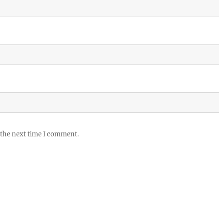
 the next time I comment.