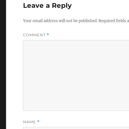
Leave a Reply
Your email address will not be published.
Required fields
COMMENT
*
NAME
*