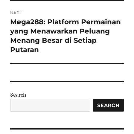
NEXT
Mega288: Platform Permainan
Next
post:
yang Menawarkan Peluang
Menang Besar di Setiap
Putaran
Search
SEARCH