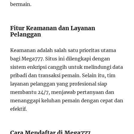
bermain.
Fitur Keamanan dan Layanan
Pelanggan
Keamanan adalah salah satu prioritas utama
bagi Mega777. Situs ini dilengkapi dengan
sistem enkripsi canggih untuk melindungi data
pribadi dan transaksi pemain. Selain itu, tim
layanan pelanggan yang profesional siap
membantu 24/7, menjawab pertanyaan dan
menanggapi keluhan pemain dengan cepat dan
efektif.
Cara Mendaftar di Mega777