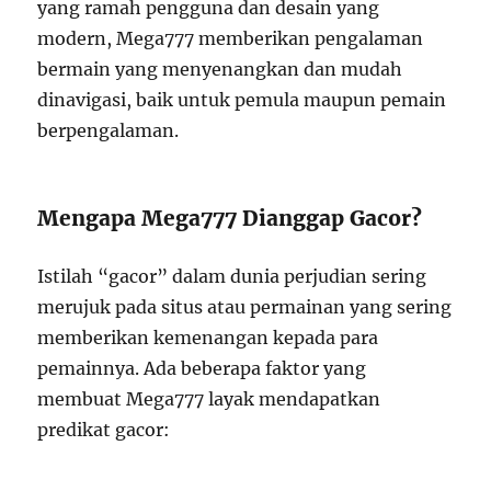
yang ramah pengguna dan desain yang
modern, Mega777 memberikan pengalaman
bermain yang menyenangkan dan mudah
dinavigasi, baik untuk pemula maupun pemain
berpengalaman.
Mengapa Mega777 Dianggap Gacor?
Istilah “gacor” dalam dunia perjudian sering
merujuk pada situs atau permainan yang sering
memberikan kemenangan kepada para
pemainnya. Ada beberapa faktor yang
membuat Mega777 layak mendapatkan
predikat gacor: