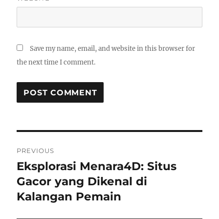
Save my name, email, and website in this browser for
the next time I comment.
Post
PREVIOUS
navigation
Eksplorasi Menara4D: Situs
Previous
post:
Gacor yang Dikenal di
Kalangan Pemain