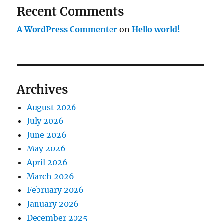
Recent Comments
A WordPress Commenter
on
Hello world!
Archives
August 2026
July 2026
June 2026
May 2026
April 2026
March 2026
February 2026
January 2026
December 2025