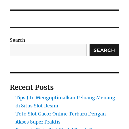
Search
SEARCH
Recent Posts
Tips Jitu Mengoptimalkan Peluang Menang
di Situs Slot Resmi
Toto Slot Gacor Online Terbaru Dengan
Akses Super Praktis