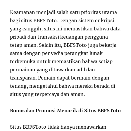
Keamanan menjadi salah satu prioritas utama
bagi situs BBFSToto. Dengan sistem enkripsi
yang canggih, situs ini memastikan bahwa data
pribadi dan transaksi keuangan pengguna
tetap aman. Selain itu, BBFSToto juga bekerja
sama dengan penyedia perangkat lunak
terkemuka untuk memastikan bahwa setiap
permainan yang ditawarkan adil dan
transparan. Pemain dapat bermain dengan
tenang, mengetahui bahwa mereka berada di
situs yang terpercaya dan aman.
Bonus dan Promosi Menarik di Situs BBFSToto
Situs BBFSToto tidak hanya menawarkan