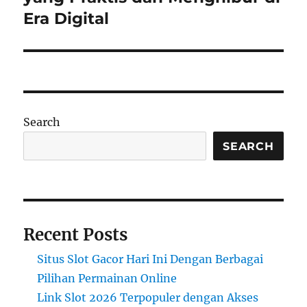
Era Digital
Search
SEARCH
Recent Posts
Situs Slot Gacor Hari Ini Dengan Berbagai
Pilihan Permainan Online
Link Slot 2026 Terpopuler dengan Akses