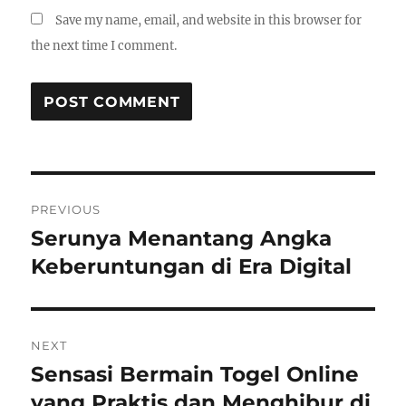
Save my name, email, and website in this browser for
the next time I comment.
Post
PREVIOUS
navigation
Serunya Menantang Angka
Previous
post:
Keberuntungan di Era Digital
NEXT
Sensasi Bermain Togel Online
Next
post:
yang Praktis dan Menghibur di