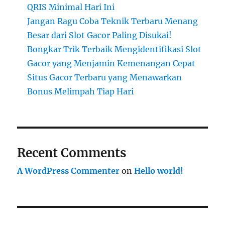
QRIS Minimal Hari Ini
Jangan Ragu Coba Teknik Terbaru Menang
Besar dari Slot Gacor Paling Disukai!
Bongkar Trik Terbaik Mengidentifikasi Slot
Gacor yang Menjamin Kemenangan Cepat
Situs Gacor Terbaru yang Menawarkan
Bonus Melimpah Tiap Hari
Recent Comments
A WordPress Commenter
on
Hello world!