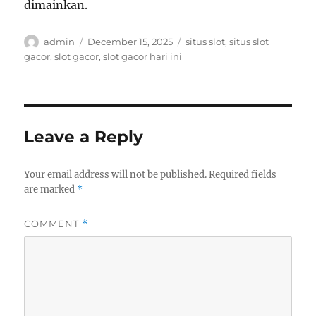
dimainkan.
Author
Posted
Tags
admin
December 15, 2025
situs slot
,
situs slot
on
gacor
,
slot gacor
,
slot gacor hari ini
Leave a Reply
Your email address will not be published.
Required fields
are marked
*
COMMENT
*