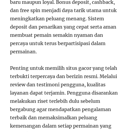
baru maupun loyal. Bonus deposit, cashback,
dan free spin menjadi daya tarik utama untuk
meningkatkan peluang menang. Sistem
deposit dan penarikan yang cepat serta aman
membuat pemain semakin nyaman dan
percaya untuk terus berpartisipasi dalam
permainan.
Penting untuk memilih situs gacor yang telah
terbukti terpercaya dan berizin resmi. Melalui
review dan testimoni pengguna, kualitas
layanan dapat terjamin. Pengguna disarankan
melakukan riset terlebih dulu sebelum
bergabung agar mendapatkan pengalaman
terbaik dan memaksimalkan peluang
kemenangan dalam setiap permainan yang