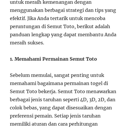
untuk meraih kemenangan dengan
menggunakan berbagai strategi dan tips yang
efektif. Jika Anda tertarik untuk mencoba
peruntungan di Semut Toto, berikut adalah
panduan lengkap yang dapat membantu Anda
meraih sukses.
1. Memahami Permainan Semut Toto
Sebelum memulai, sangat penting untuk
memahami bagaimana permainan togel di
Semut Toto bekerja. Semut Toto menawarkan
berbagai jenis taruhan seperti 4D, 3D, 2D, dan
colok bebas, yang dapat disesuaikan dengan
preferensi pemain. Setiap jenis taruhan
memiliki aturan dan cara perhitungan