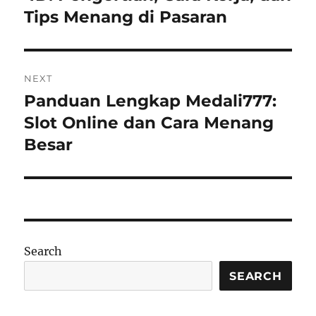
Tips Menang di Pasaran
NEXT
Panduan Lengkap Medali777:
Next
post:
Slot Online dan Cara Menang
Besar
Search
SEARCH