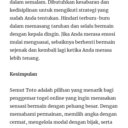
dalam semalam. Dibutuhkan kesabaran dan
kedisiplinan untuk mengikuti strategi yang
sudah Anda tentukan. Hindari terburu-buru
dalam memasang taruhan dan selalu bermain
dengan kepala dingin. Jika Anda merasa emosi
mulai menguasai, sebaiknya berhenti bermain
sejenak dan kembali lagi ketika Anda merasa
lebih tenang.
Kesimpulan
Semut Toto adalah pilihan yang menarik bagi
penggemar togel online yang ingin merasakan
sensasi bermain dengan peluang besar. Dengan
memahami permainan, memilih angka dengan
cermat, mengelola modal dengan bijak, serta