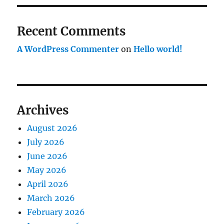
Recent Comments
A WordPress Commenter
on
Hello world!
Archives
August 2026
July 2026
June 2026
May 2026
April 2026
March 2026
February 2026