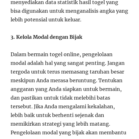
menyediakan data statistik hasil togel yang
bisa digunakan untuk menganalisis angka yang
lebih potensial untuk keluar.
3. Kelola Modal dengan Bijak
Dalam bermain togel online, pengelolaan
modal adalah hal yang sangat penting. Jangan
tergoda untuk terus memasang taruhan besar
meskipun Anda merasa beruntung. Tentukan
anggaran yang Anda siapkan untuk bermain,
dan pastikan untuk tidak melebihi batas
tersebut. Jika Anda mengalami kekalahan,
lebih baik untuk berhenti sejenak dan
memikirkan strategi yang lebih matang.
Pengelolaan modal yang bijak akan membantu