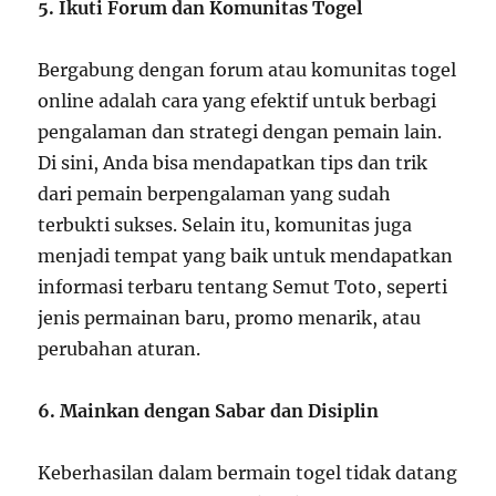
5. Ikuti Forum dan Komunitas Togel
Bergabung dengan forum atau komunitas togel
online adalah cara yang efektif untuk berbagi
pengalaman dan strategi dengan pemain lain.
Di sini, Anda bisa mendapatkan tips dan trik
dari pemain berpengalaman yang sudah
terbukti sukses. Selain itu, komunitas juga
menjadi tempat yang baik untuk mendapatkan
informasi terbaru tentang Semut Toto, seperti
jenis permainan baru, promo menarik, atau
perubahan aturan.
6. Mainkan dengan Sabar dan Disiplin
Keberhasilan dalam bermain togel tidak datang