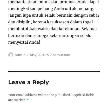
memanfaatkan bonus dan promosi, Anda dapat
meningkatkan peluang Anda untuk menang.
Jangan lupa untuk selalu bermain dengan sabar
dan disiplin, karena kesuksesan dalam togel
membutuhkan waktu dan ketekunan. Selamat
bermain dan semoga keberuntungan selalu
menyertai Anda!
Author
Posted
Tags
admin
May 13, 2025
semut toto
on
Leave a Reply
Your email address will not be published.
Required fields
are marked
*