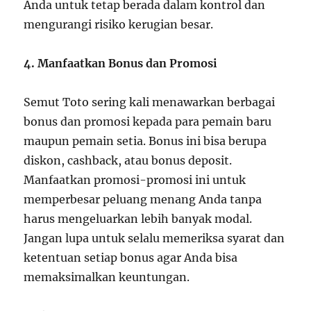
Anda untuk tetap berada dalam kontrol dan
mengurangi risiko kerugian besar.
4. Manfaatkan Bonus dan Promosi
Semut Toto sering kali menawarkan berbagai
bonus dan promosi kepada para pemain baru
maupun pemain setia. Bonus ini bisa berupa
diskon, cashback, atau bonus deposit.
Manfaatkan promosi-promosi ini untuk
memperbesar peluang menang Anda tanpa
harus mengeluarkan lebih banyak modal.
Jangan lupa untuk selalu memeriksa syarat dan
ketentuan setiap bonus agar Anda bisa
memaksimalkan keuntungan.