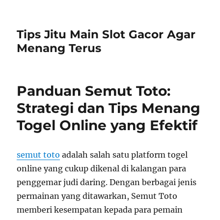
Tips Jitu Main Slot Gacor Agar
Menang Terus
Panduan Semut Toto:
Strategi dan Tips Menang
Togel Online yang Efektif
semut toto
adalah salah satu platform togel
online yang cukup dikenal di kalangan para
penggemar judi daring. Dengan berbagai jenis
permainan yang ditawarkan, Semut Toto
memberi kesempatan kepada para pemain