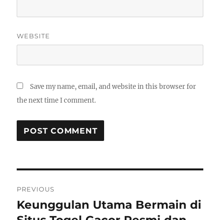
WEBSITE
Save my name, email, and website in this browser for
the next time I comment.
Post
PREVIOUS
navigation
Keunggulan Utama Bermain di
Previous
post: