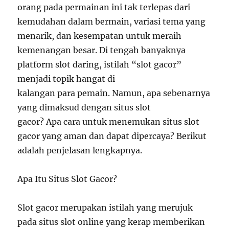
orang pada permainan ini tak terlepas dari
kemudahan dalam bermain, variasi tema yang
menarik, dan kesempatan untuk meraih
kemenangan besar. Di tengah banyaknya
platform slot daring, istilah “slot gacor”
menjadi topik hangat di
kalangan para pemain. Namun, apa sebenarnya
yang dimaksud dengan situs slot
gacor? Apa cara untuk menemukan situs slot
gacor yang aman dan dapat dipercaya? Berikut
adalah penjelasan lengkapnya.
Apa Itu Situs Slot Gacor?
Slot gacor merupakan istilah yang merujuk
pada situs slot online yang kerap memberikan