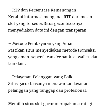
– RTP dan Persentase Kemenangan
Ketahui informasi mengenai RTP dari mesin
slot yang tersedia. Situs gacor biasanya
menyediakan data ini dengan transparan.
– Metode Pembayaran yang Aman
Pastikan situs menyediakan metode transaksi
yang aman, seperti transfer bank, e-wallet, dan
lain-lain.
– Pelayanan Pelanggan yang Baik
Situs gacor biasanya menawarkan layanan
pelanggan yang tanggap dan profesional.
Memilih situs slot gacor merupakan strategi