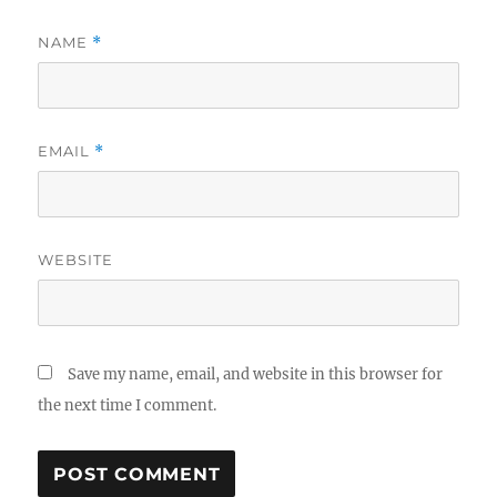
NAME
*
EMAIL
*
WEBSITE
Save my name, email, and website in this browser for
the next time I comment.