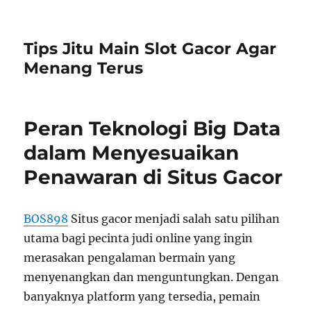
Tips Jitu Main Slot Gacor Agar
Menang Terus
Peran Teknologi Big Data
dalam Menyesuaikan
Penawaran di Situs Gacor
BOS898
Situs gacor menjadi salah satu pilihan
utama bagi pecinta judi online yang ingin
merasakan pengalaman bermain yang
menyenangkan dan menguntungkan. Dengan
banyaknya platform yang tersedia, pemain