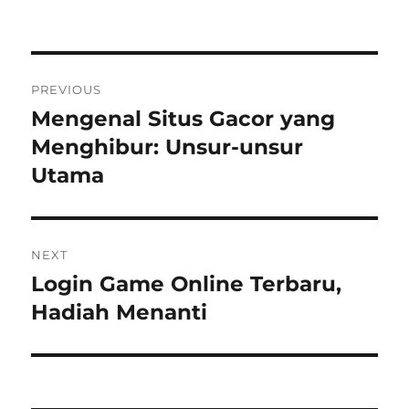
Post
PREVIOUS
navigation
Mengenal Situs Gacor yang
Previous
post:
Menghibur: Unsur-unsur
Utama
NEXT
Login Game Online Terbaru,
Next
post:
Hadiah Menanti