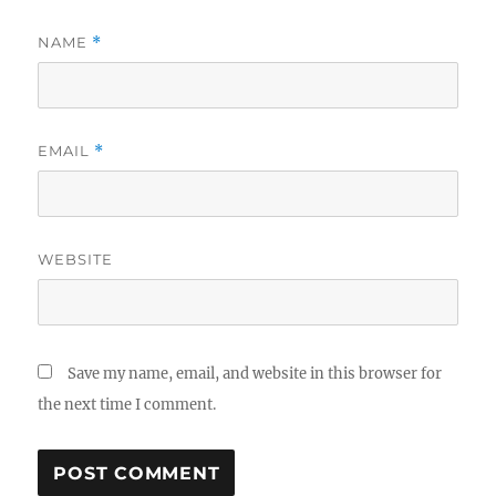
NAME
*
EMAIL
*
WEBSITE
Save my name, email, and website in this browser for
the next time I comment.