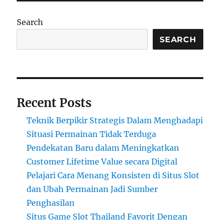
Search
SEARCH
Recent Posts
Teknik Berpikir Strategis Dalam Menghadapi
Situasi Permainan Tidak Terduga
Pendekatan Baru dalam Meningkatkan
Customer Lifetime Value secara Digital
Pelajari Cara Menang Konsisten di Situs Slot
dan Ubah Permainan Jadi Sumber
Penghasilan
Situs Game Slot Thailand Favorit Dengan