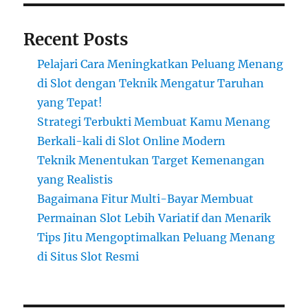
Recent Posts
Pelajari Cara Meningkatkan Peluang Menang
di Slot dengan Teknik Mengatur Taruhan
yang Tepat!
Strategi Terbukti Membuat Kamu Menang
Berkali-kali di Slot Online Modern
Teknik Menentukan Target Kemenangan
yang Realistis
Bagaimana Fitur Multi-Bayar Membuat
Permainan Slot Lebih Variatif dan Menarik
Tips Jitu Mengoptimalkan Peluang Menang
di Situs Slot Resmi