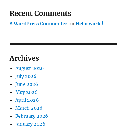
Recent Comments
A WordPress Commenter
on
Hello world!
Archives
August 2026
July 2026
June 2026
May 2026
April 2026
March 2026
February 2026
January 2026