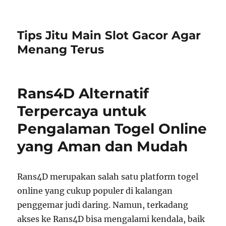
Tips Jitu Main Slot Gacor Agar
Menang Terus
Rans4D Alternatif
Terpercaya untuk
Pengalaman Togel Online
yang Aman dan Mudah
Rans4D merupakan salah satu platform togel
online yang cukup populer di kalangan
penggemar judi daring. Namun, terkadang
akses ke Rans4D bisa mengalami kendala, baik