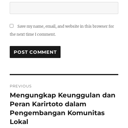
Save my name, email, and website in this browser for
the next time I comment.
Post
PREVIOUS
navigation
Mengungkap Keunggulan dan
Previous
post:
Peran Karirtoto dalam
Pengembangan Komunitas
Lokal