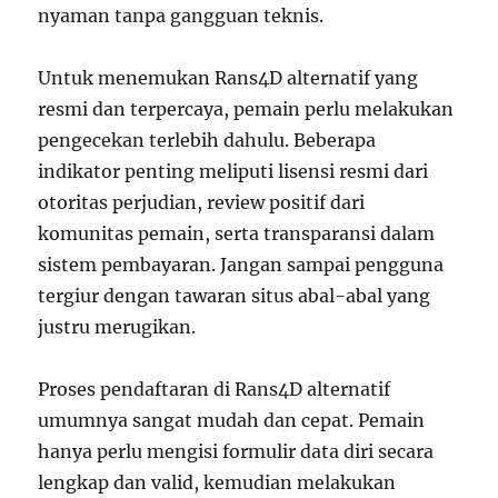
nyaman tanpa gangguan teknis.
Untuk menemukan Rans4D alternatif yang
resmi dan terpercaya, pemain perlu melakukan
pengecekan terlebih dahulu. Beberapa
indikator penting meliputi lisensi resmi dari
otoritas perjudian, review positif dari
komunitas pemain, serta transparansi dalam
sistem pembayaran. Jangan sampai pengguna
tergiur dengan tawaran situs abal-abal yang
justru merugikan.
Proses pendaftaran di Rans4D alternatif
umumnya sangat mudah dan cepat. Pemain
hanya perlu mengisi formulir data diri secara
lengkap dan valid, kemudian melakukan