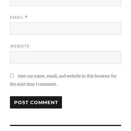
EMAIL
*
WEBSITE
Save my name, email, and website in this browser for
the next time I comment.