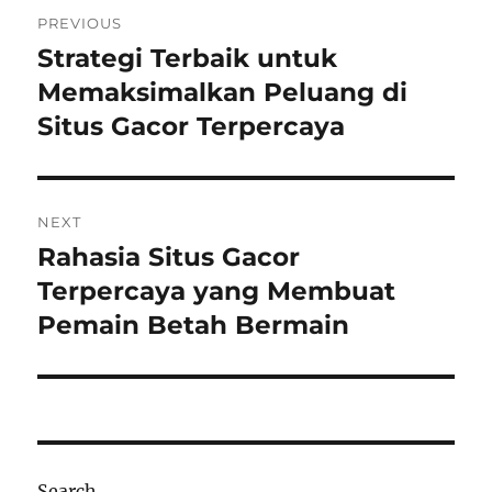
Post
PREVIOUS
navigation
Strategi Terbaik untuk
Previous
post:
Memaksimalkan Peluang di
Situs Gacor Terpercaya
NEXT
Rahasia Situs Gacor
Next
post:
Terpercaya yang Membuat
Pemain Betah Bermain
Search