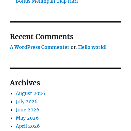
Bonus Melimpah Tiap Hari
Recent Comments
A WordPress Commenter
on
Hello world!
Archives
August 2026
July 2026
June 2026
May 2026
April 2026