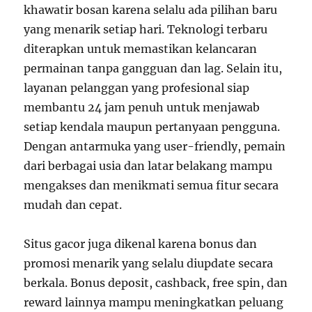
khawatir bosan karena selalu ada pilihan baru
yang menarik setiap hari. Teknologi terbaru
diterapkan untuk memastikan kelancaran
permainan tanpa gangguan dan lag. Selain itu,
layanan pelanggan yang profesional siap
membantu 24 jam penuh untuk menjawab
setiap kendala maupun pertanyaan pengguna.
Dengan antarmuka yang user-friendly, pemain
dari berbagai usia dan latar belakang mampu
mengakses dan menikmati semua fitur secara
mudah dan cepat.
Situs gacor juga dikenal karena bonus dan
promosi menarik yang selalu diupdate secara
berkala. Bonus deposit, cashback, free spin, dan
reward lainnya mampu meningkatkan peluang