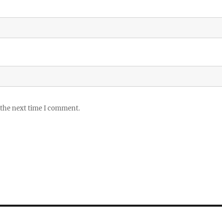
 the next time I comment.