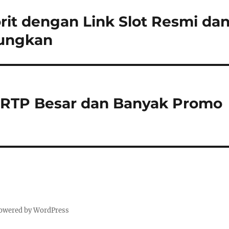
orit dengan Link Slot Resmi da
tungkan
n RTP Besar dan Banyak Promo
powered by WordPress