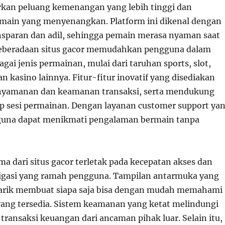
kan peluang kemenangan yang lebih tinggi dan
main yang menyenangkan. Platform ini dikenal dengan
nsparan dan adil, sehingga pemain merasa nyaman saat
Keberadaan situs gacor memudahkan pengguna dalam
ai jenis permainan, mulai dari taruhan sports, slot,
 kasino lainnya. Fitur-fitur inovatif yang disediakan
yamanan dan keamanan transaksi, serta mendukung
ap sesi permainan. Dengan layanan customer support ya
gguna dapat menikmati pengalaman bermain tanpa
a dari situs gacor terletak pada kecepatan akses dan
gasi yang ramah pengguna. Tampilan antarmuka yang
arik membuat siapa saja bisa dengan mudah memahami
ang tersedia. Sistem keamanan yang ketat melindungi
 transaksi keuangan dari ancaman pihak luar. Selain itu,