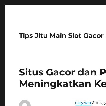
Tips Jitu Main Slot Gaco
Situs Gacor dan 
Meningkatkan K
nagawin
Situs g