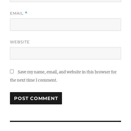
EMAIL
*
WEBSITE
Save my name, email, and website in this browser for
the next time I comment.
Post