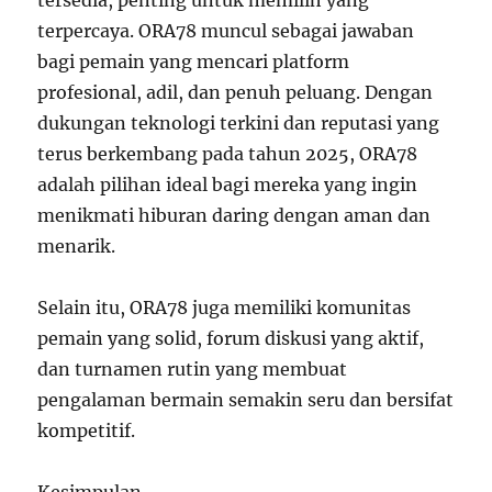
tersedia, penting untuk memilih yang
terpercaya. ORA78 muncul sebagai jawaban
bagi pemain yang mencari platform
profesional, adil, dan penuh peluang. Dengan
dukungan teknologi terkini dan reputasi yang
terus berkembang pada tahun 2025, ORA78
adalah pilihan ideal bagi mereka yang ingin
menikmati hiburan daring dengan aman dan
menarik.
Selain itu, ORA78 juga memiliki komunitas
pemain yang solid, forum diskusi yang aktif,
dan turnamen rutin yang membuat
pengalaman bermain semakin seru dan bersifat
kompetitif.