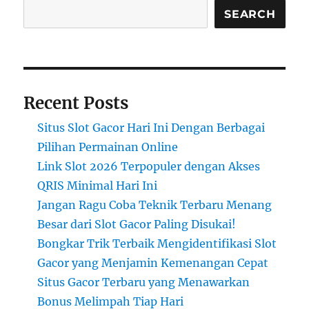
SEARCH
Recent Posts
Situs Slot Gacor Hari Ini Dengan Berbagai
Pilihan Permainan Online
Link Slot 2026 Terpopuler dengan Akses
QRIS Minimal Hari Ini
Jangan Ragu Coba Teknik Terbaru Menang
Besar dari Slot Gacor Paling Disukai!
Bongkar Trik Terbaik Mengidentifikasi Slot
Gacor yang Menjamin Kemenangan Cepat
Situs Gacor Terbaru yang Menawarkan
Bonus Melimpah Tiap Hari