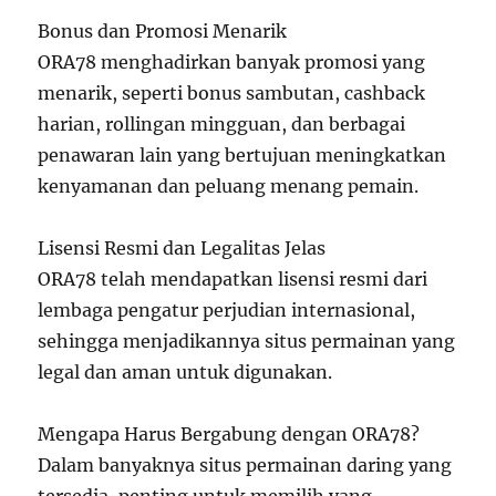
Bonus dan Promosi Menarik
ORA78 menghadirkan banyak promosi yang
menarik, seperti bonus sambutan, cashback
harian, rollingan mingguan, dan berbagai
penawaran lain yang bertujuan meningkatkan
kenyamanan dan peluang menang pemain.
Lisensi Resmi dan Legalitas Jelas
ORA78 telah mendapatkan lisensi resmi dari
lembaga pengatur perjudian internasional,
sehingga menjadikannya situs permainan yang
legal dan aman untuk digunakan.
Mengapa Harus Bergabung dengan ORA78?
Dalam banyaknya situs permainan daring yang