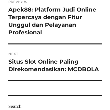
PREVIOUS
navigation
Apek88: Platform Judi Online
Previous
post:
Terpercaya dengan Fitur
Unggul dan Pelayanan
Profesional
NEXT
Situs Slot Online Paling
Next
post:
Direkomendasikan: MCDBOLA
Search