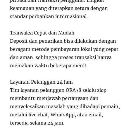
pribadi dan transaksi pengguna. Tingkat
keamanan yang diterapkan setara dengan
standar perbankan internasional.
Transaksi Cepat dan Mudah
Deposit dan penarikan bisa dilakukan dengan
beragam metode pembayaran lokal yang cepat
dan aman, sehingga proses transaksi hanya
memakan waktu beberapa menit.
Layanan Pelanggan 24 Jam
Tim layanan pelanggan ORA78 selalu siap
membantu menjawab pertanyaan dan
menyelesaikan masalah yang dihadapi pemain,
melalui live chat, WhatsApp, atau email,
tersedia selama 24 jam.