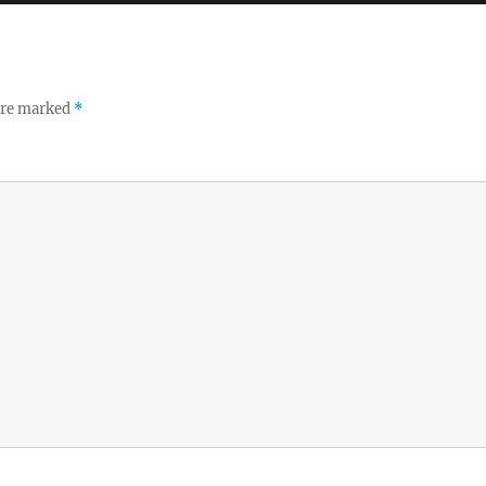
 are marked
*