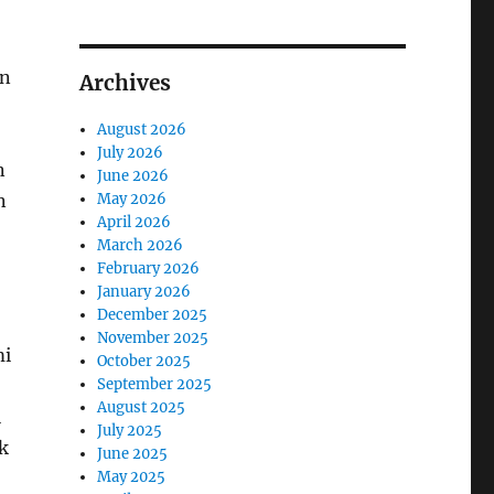
an
Archives
August 2026
July 2026
n
June 2026
n
May 2026
April 2026
March 2026
February 2026
January 2026
December 2025
November 2025
mi
October 2025
September 2025
August 2025
i
July 2025
k
June 2025
May 2025