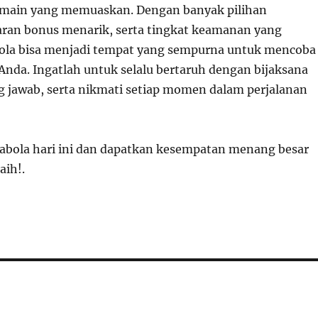
main yang memuaskan. Dengan banyak pilihan
ran bonus menarik, serta tingkat keamanan yang
ola bisa menjadi tempat yang sempurna untuk mencoba
nda. Ingatlah untuk selalu bertaruh dengan bijaksana
 jawab, serta nikmati setiap momen dalam perjalanan
gabola hari ini dan dapatkan kesempatan menang besar
aih!.