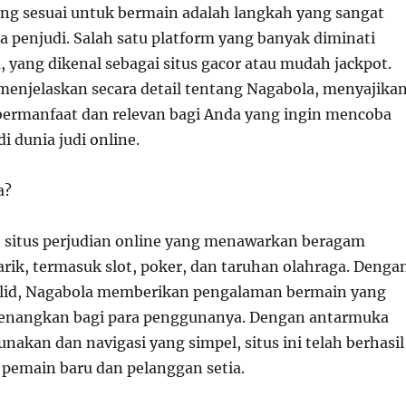
ang sesuai untuk bermain adalah langkah yang sangat
a penjudi. Salah satu platform yang banyak diminati
 yang dikenal sebagai situs gacor atau mudah jackpot.
 menjelaskan secara detail tentang Nagabola, menyajika
bermanfaat dan relevan bagi Anda yang ingin mencoba
 dunia judi online.
a?
 situs perjudian online yang menawarkan beragam
ik, termasuk slot, poker, dan taruhan olahraga. Denga
olid, Nagabola memberikan pengalaman bermain yang
nangkan bagi para penggunanya. Dengan antarmuka
akan dan navigasi yang simpel, situs ini telah berhasil
pemain baru dan pelanggan setia.