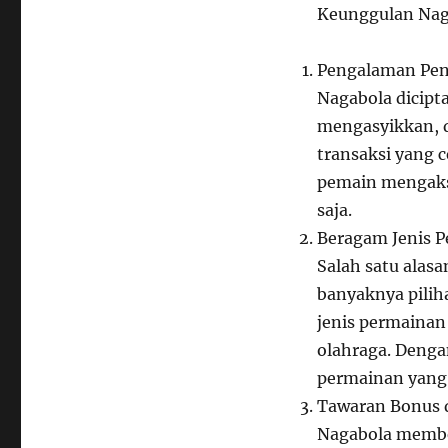
Keunggulan Nag
Pengalaman Pen
Nagabola dicip
mengasyikkan, d
transaksi yang c
pemain mengakse
saja.
Beragam Jenis 
Salah satu alas
banyaknya pili
jenis permainan
olahraga. Denga
permainan yang 
Tawaran Bonus 
Nagabola membe