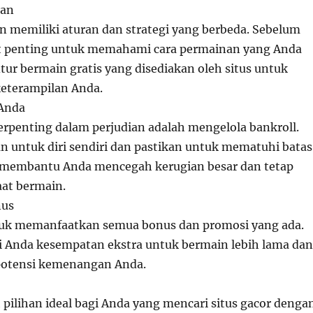
nan
n memiliki aturan dan strategi yang berbeda. Sebelum
t penting untuk memahami cara permainan yang Anda
itur bermain gratis yang disediakan oleh situs untuk
eterampilan Anda.
 Anda
terpenting dalam perjudian adalah mengelola bankroll.
n untuk diri sendiri dan pastikan untuk mematuhi batas
an membantu Anda mencegah kerugian besar dan tetap
aat bermain.
nus
tuk memanfaatkan semua bonus dan promosi yang ada.
i Anda kesempatan ekstra untuk bermain lebih lama dan
otensi kemenangan Anda.
 pilihan ideal bagi Anda yang mencari situs gacor denga