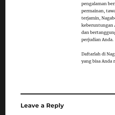
pengalaman ber
permainan, tawa
terjamin, Nagab
keberuntungan A
dan bertanggung
perjudian Anda.
Daftarlah di Na
yang bisa Anda r
Leave a Reply