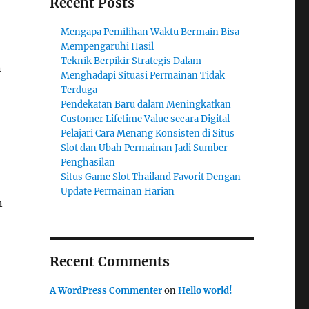
Recent Posts
Mengapa Pemilihan Waktu Bermain Bisa
Mempengaruhi Hasil
Teknik Berpikir Strategis Dalam
n
Menghadapi Situasi Permainan Tidak
Terduga
Pendekatan Baru dalam Meningkatkan
Customer Lifetime Value secara Digital
Pelajari Cara Menang Konsisten di Situs
Slot dan Ubah Permainan Jadi Sumber
Penghasilan
Situs Game Slot Thailand Favorit Dengan
Update Permainan Harian
n
Recent Comments
A WordPress Commenter
on
Hello world!