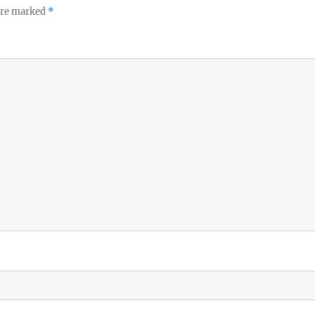
 are marked
*