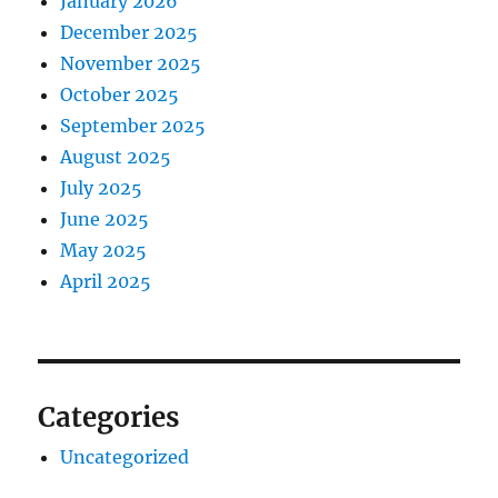
January 2026
December 2025
November 2025
October 2025
September 2025
August 2025
July 2025
June 2025
May 2025
April 2025
Categories
Uncategorized