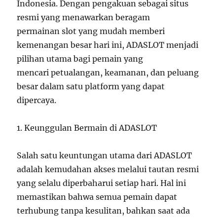
Indonesia. Dengan pengakuan sebagai situs
resmi yang menawarkan beragam
permainan slot yang mudah memberi
kemenangan besar hari ini, ADASLOT menjadi
pilihan utama bagi pemain yang
mencari petualangan, keamanan, dan peluang
besar dalam satu platform yang dapat
dipercaya.
1. Keunggulan Bermain di ADASLOT
Salah satu keuntungan utama dari ADASLOT
adalah kemudahan akses melalui tautan resmi
yang selalu diperbaharui setiap hari. Hal ini
memastikan bahwa semua pemain dapat
terhubung tanpa kesulitan, bahkan saat ada