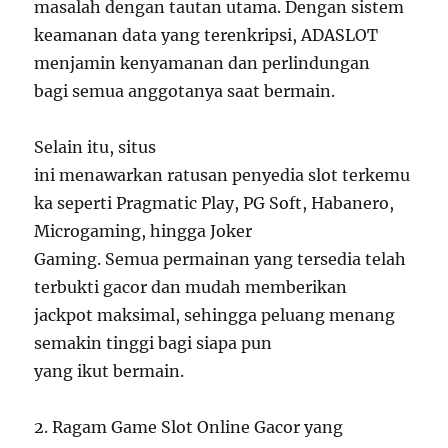
masalah dengan tautan utama. Dengan sistem
keamanan data yang terenkripsi, ADASLOT
menjamin kenyamanan dan perlindungan
bagi semua anggotanya saat bermain.
Selain itu, situs
ini menawarkan ratusan penyedia slot terkemu
ka seperti Pragmatic Play, PG Soft, Habanero,
Microgaming, hingga Joker
Gaming. Semua permainan yang tersedia telah
terbukti gacor dan mudah memberikan
jackpot maksimal, sehingga peluang menang
semakin tinggi bagi siapa pun
yang ikut bermain.
2. Ragam Game Slot Online Gacor yang