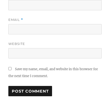
EMAIL
*
WEBSITE
Save my name, email, and website in this browser for
the next time I comment.