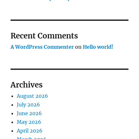
Recent Comments
A WordPress Commenter
on
Hello world!
Archives
August 2026
July 2026
June 2026
May 2026
April 2026