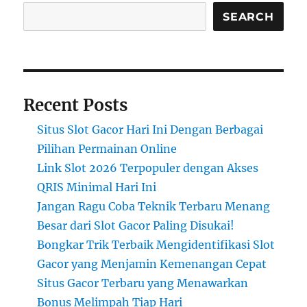
SEARCH
Recent Posts
Situs Slot Gacor Hari Ini Dengan Berbagai
Pilihan Permainan Online
Link Slot 2026 Terpopuler dengan Akses
QRIS Minimal Hari Ini
Jangan Ragu Coba Teknik Terbaru Menang
Besar dari Slot Gacor Paling Disukai!
Bongkar Trik Terbaik Mengidentifikasi Slot
Gacor yang Menjamin Kemenangan Cepat
Situs Gacor Terbaru yang Menawarkan
Bonus Melimpah Tiap Hari