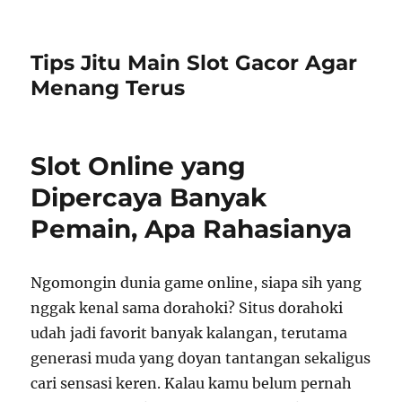
Tips Jitu Main Slot Gacor Agar
Menang Terus
Slot Online yang
Dipercaya Banyak
Pemain, Apa Rahasianya
Ngomongin dunia game online, siapa sih yang
nggak kenal sama dorahoki? Situs dorahoki
udah jadi favorit banyak kalangan, terutama
generasi muda yang doyan tantangan sekaligus
cari sensasi keren. Kalau kamu belum pernah