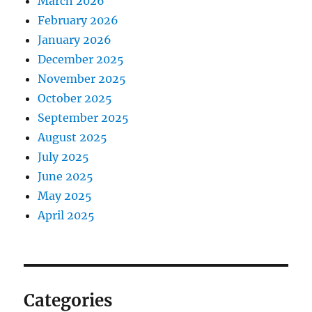
March 2026
February 2026
January 2026
December 2025
November 2025
October 2025
September 2025
August 2025
July 2025
June 2025
May 2025
April 2025
Categories