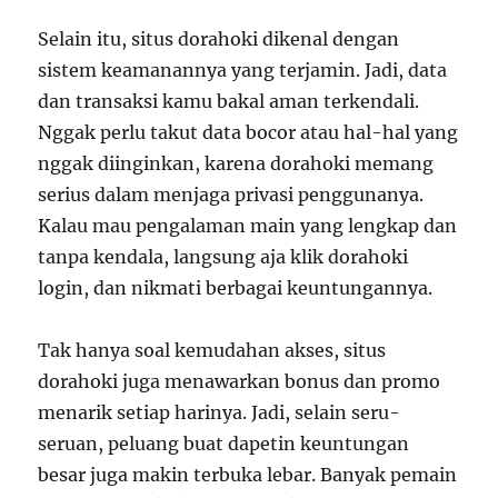
Selain itu, situs dorahoki dikenal dengan
sistem keamanannya yang terjamin. Jadi, data
dan transaksi kamu bakal aman terkendali.
Nggak perlu takut data bocor atau hal-hal yang
nggak diinginkan, karena dorahoki memang
serius dalam menjaga privasi penggunanya.
Kalau mau pengalaman main yang lengkap dan
tanpa kendala, langsung aja klik dorahoki
login, dan nikmati berbagai keuntungannya.
Tak hanya soal kemudahan akses, situs
dorahoki juga menawarkan bonus dan promo
menarik setiap harinya. Jadi, selain seru-
seruan, peluang buat dapetin keuntungan
besar juga makin terbuka lebar. Banyak pemain