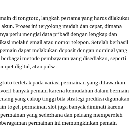
main di tongtoto, langkah pertama yang harus dilakuka
i akun. Proses ini tergolong mudah dan cepat, dimana
nya perlu mengisi data pribadi dengan lengkap dan
kasi melalui email atau nomor telepon. Setelah berhasil
pemain dapat melakukan deposit dengan nominal yang
ui berbagai metode pembayaran yang disediakan, seperti
ompet digital, atau pulsa.
toto terletak pada variasi permainan yang ditawarkan.
favorit banyak pemain karena kemudahan dalam bermain
nang yang cukup tinggi bila strategi prediksi digunaka
lain togel, permainan slot juga banyak diminati karena
m permainan yang sederhana dan peluang memperoleh
 Keberagaman permainan ini memungkinkan pemain