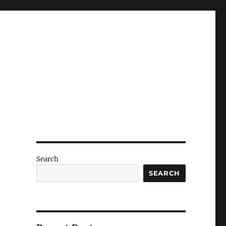
Search
SEARCH