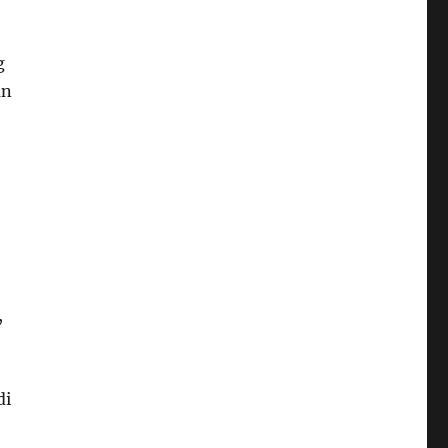
g
an
,
di