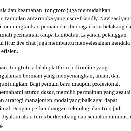
eknis dan keamanan, tongtoto juga memudahkan
 tampilan antarmuka yang user-friendly. Navigasi yan
 memungkinkan pemain dari berbagai latar belakang d
ikmati permainan tanpa hambatan. Layanan pelanggan
lui fitur live chat juga membantu menyelesaikan kendala
 efisien.
an, tongtoto adalah platform judi online yang
galaman bermain yang menyenangkan, aman, dan
untungkan. Bagi pemain baru maupun profesional,
emahami aturan dasar, memilih permainan yang sesuai
n strategi manajemen modal yang baik agar dapat
timal. Dengan perkembangan teknologi dan tren judi
o diyakini akan terus berkembang dan semakin diminati 
g.