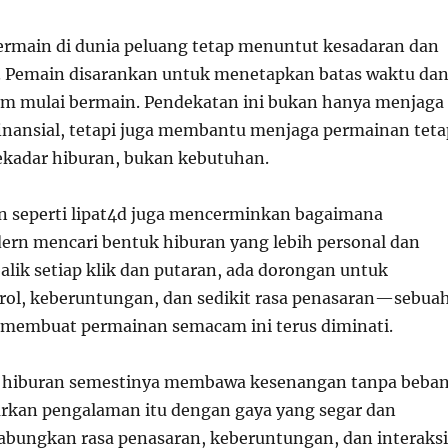
rmain di dunia peluang tetap menuntut kesadaran dan
. Pemain disarankan untuk menetapkan batas waktu da
m mulai bermain. Pendekatan ini bukan hanya menjaga
nansial, tetapi juga membantu menjaga permainan teta
sekadar hiburan, bukan kebutuhan.
n seperti lipat4d juga mencerminkan bagaimana
rn mencari bentuk hiburan yang lebih personal dan
alik setiap klik dan putaran, ada dorongan untuk
ol, keberuntungan, dan sedikit rasa penasaran—sebua
membuat permainan semacam ini terus diminati.
 hiburan semestinya membawa kesenangan tanpa beban
rkan pengalaman itu dengan gaya yang segar dan
bungkan rasa penasaran, keberuntungan, dan interaksi