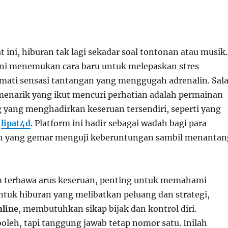
at ini, hiburan tak lagi sekadar soal tontonan atau musik.
ni menemukan cara baru untuk melepaskan stres
mati sensasi tantangan yang menggugah adrenalin. Sal
enarik yang ikut mencuri perhatian adalah permainan
g yang menghadirkan keseruan tersendiri, seperti yang
h
lipat4d
. Platform ini hadir sebagai wadah bagi para
an yang gemar menguji keberuntungan sambil menantan
 terbawa arus keseruan, penting untuk memahami
ntuk hiburan yang melibatkan peluang dan strategi,
nline
, membutuhkan sikap bijak dan kontrol diri.
oleh, tapi tanggung jawab tetap nomor satu. Inilah