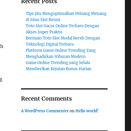
Recent Posts
Tips Jitu Mengoptimalkan Peluang Menang
di Situs Slot Resmi
Toto Slot Gacor Online Terbaru Dengan
Akses Super Praktis
Bermain Toto Slot Modal Receh Dengan
Teknologi Digital Terbaru
ah
Platform Game Online Trending Yang
Menghadirkan Hiburan Modern
Game Online Trending yang Selalu
Memberikan Kejutan Bonus Harian
g
Recent Comments
A WordPress Commenter
on
Hello world!