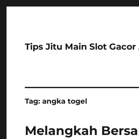
Tips Jitu Main Slot Gaco
Tag:
angka togel
Melangkah Bers