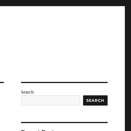
Search
SEARCH