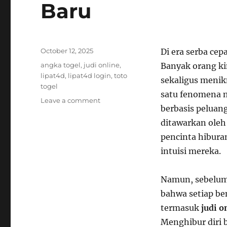
Baru
Posted
October 12, 2025
Di era serba cep
on
Tags
angka togel
,
judi online
,
Banyak orang ki
lipat4d
,
lipat4d login
,
toto
sekaligus menik
togel
satu fenomena m
on
Leave a comment
berbasis peluan
Melangkah
Bersama
ditawarkan ole
Keberuntungan
pencinta hibur
Baru
intuisi mereka.
Namun, sebelum
bahwa setiap be
termasuk
judi o
Menghibur diri b