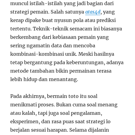
muncul istilah-istilah yang jadi bagian dari
strategi pemain. Salah satunya
atas4d
, yang
kerap dipake buat nyusun pola atau prediksi
tertentu. Teknik-teknik semacam ini biasanya
berkembang dari kebiasaan pemain yang
sering ngamatin data dan mencoba
kombinasi-kombinasi unik. Meski hasilnya
tetap bergantung pada keberuntungan, adanya
metode tambahan bikin permainan terasa
lebih hidup dan menantang.
Pada akhirnya, bermain toto itu soal
menikmati proses. Bukan cuma soal menang
atau kalah, tapi juga soal pengalaman,
eksperimen, dan rasa puas saat strategi lo
berjalan sesuai harapan. Selama dijalanin