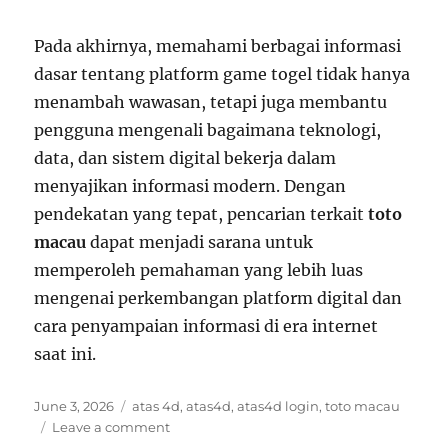
Pada akhirnya, memahami berbagai informasi
dasar tentang platform game togel tidak hanya
menambah wawasan, tetapi juga membantu
pengguna mengenali bagaimana teknologi,
data, dan sistem digital bekerja dalam
menyajikan informasi modern. Dengan
pendekatan yang tepat, pencarian terkait
toto
macau
dapat menjadi sarana untuk
memperoleh pemahaman yang lebih luas
mengenai perkembangan platform digital dan
cara penyampaian informasi di era internet
saat ini.
Posted
Tags
June 3, 2026
atas 4d
,
atas4d
,
atas4d login
,
toto macau
on
on
Leave a comment
Memahami