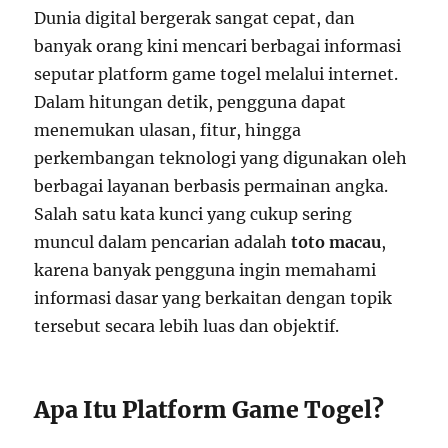
Dunia digital bergerak sangat cepat, dan
banyak orang kini mencari berbagai informasi
seputar platform game togel melalui internet.
Dalam hitungan detik, pengguna dapat
menemukan ulasan, fitur, hingga
perkembangan teknologi yang digunakan oleh
berbagai layanan berbasis permainan angka.
Salah satu kata kunci yang cukup sering
muncul dalam pencarian adalah
toto macau
,
karena banyak pengguna ingin memahami
informasi dasar yang berkaitan dengan topik
tersebut secara lebih luas dan objektif.
Apa Itu Platform Game Togel?