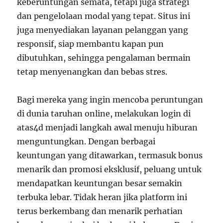
keberuntungan semata, tetapi juga strategi
dan pengelolaan modal yang tepat. Situs ini
juga menyediakan layanan pelanggan yang
responsif, siap membantu kapan pun
dibutuhkan, sehingga pengalaman bermain
tetap menyenangkan dan bebas stres.
Bagi mereka yang ingin mencoba peruntungan
di dunia taruhan online, melakukan login di
atas4d menjadi langkah awal menuju hiburan
menguntungkan. Dengan berbagai
keuntungan yang ditawarkan, termasuk bonus
menarik dan promosi eksklusif, peluang untuk
mendapatkan keuntungan besar semakin
terbuka lebar. Tidak heran jika platform ini
terus berkembang dan menarik perhatian