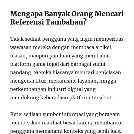
Mengapa Banyak Orang Mencari
Referensi Tambahan?
Tidak sedikit pengguna yang ingin memperluas
wawasan mereka dengan membaca artikel,
ulasan, maupun panduan yang membahas
platform game togel dari berbagai sudut
pandang. Mereka biasanya mencari penjelasan
mengenai fitur, mekanisme layanan, hingga
perkembangan industri digital yang
mendukung keberadaan platform tersebut.
Ketersediaan sumber informasi yang beragam
memberikan manfaat besar karena membantu
pengguna memahami konteks yang lebih luas.