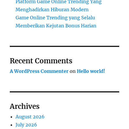
Platform Game Online Trending Yang
Menghadirkan Hiburan Modern
Game Online Trending yang Selalu
Memberikan Kejutan Bonus Harian
Recent Comments
A WordPress Commenter
on
Hello world!
Archives
August 2026
July 2026