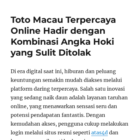
Berbagai
Informasi
Toto Macau Terpercaya
Dasar
yang
Online Hadir dengan
Sering
Kombinasi Angka Hoki
Dicari
tentang
yang Sulit Ditolak
Platform
Game
Togel
Di era digital saat ini, hiburan dan peluang
keuntungan semakin mudah diakses melalui
platform daring terpercaya. Salah satu inovasi
yang sedang naik daun adalah layanan taruhan
online, yang menawarkan sensasi seru dan
potensi pendapatan fantastis. Dengan
kemudahan akses, pengguna cukup melakukan
login melalui situs resmi seperti
atas4d
dan