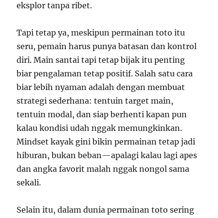
eksplor tanpa ribet.
Tapi tetap ya, meskipun permainan toto itu
seru, pemain harus punya batasan dan kontrol
diri. Main santai tapi tetap bijak itu penting
biar pengalaman tetap positif. Salah satu cara
biar lebih nyaman adalah dengan membuat
strategi sederhana: tentuin target main,
tentuin modal, dan siap berhenti kapan pun
kalau kondisi udah nggak memungkinkan.
Mindset kayak gini bikin permainan tetap jadi
hiburan, bukan beban—apalagi kalau lagi apes
dan angka favorit malah nggak nongol sama
sekali.
Selain itu, dalam dunia permainan toto sering