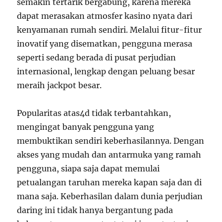
semakin tertarik bergabung, karena mereka
dapat merasakan atmosfer kasino nyata dari
kenyamanan rumah sendiri. Melalui fitur-fitur
inovatif yang disematkan, pengguna merasa
seperti sedang berada di pusat perjudian
internasional, lengkap dengan peluang besar
meraih jackpot besar.
Popularitas atas4d tidak terbantahkan,
mengingat banyak pengguna yang
membuktikan sendiri keberhasilannya. Dengan
akses yang mudah dan antarmuka yang ramah
pengguna, siapa saja dapat memulai
petualangan taruhan mereka kapan saja dan di
mana saja. Keberhasilan dalam dunia perjudian
daring ini tidak hanya bergantung pada