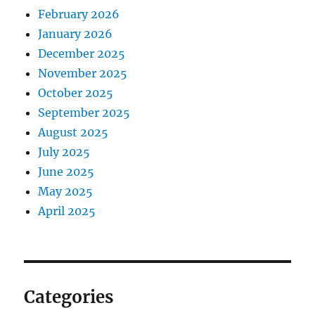
February 2026
January 2026
December 2025
November 2025
October 2025
September 2025
August 2025
July 2025
June 2025
May 2025
April 2025
Categories