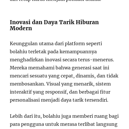
Inovasi dan Daya Tarik Hiburan
Modern
Keunggulan utama dari platform seperti
bolahiu terletak pada kemampuannya
menghadirkan inovasi secara terus-menerus.
Mereka memahami bahwa generasi saat ini
mencari sesuatu yang cepat, dinamis, dan tidak
membosankan. Visual yang menarik, sistem
interaktif yang responsif, dan berbagai fitur
personalisasi menjadi daya tarik tersendiri.
Lebih dari itu, bolahiu juga memberi ruang bagi
para pengguna untuk merasa terlibat langsung