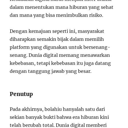
dalam menentukan mana hiburan yang sehat
dan mana yang bisa menimbulkan risiko.
Dengan kemajuan seperti ini, masyarakat
diharapkan semakin bijak dalam memilih
platform yang digunakan untuk bersenang-
senang. Dunia digital memang menawarkan
kebebasan, tetapi kebebasan itu juga datang
dengan tanggung jawab yang besar.
Penutup
Pada akhirnya, bolahiu hanyalah satu dari
sekian banyak bukti bahwa era hiburan kini
telah berubah total. Dunia digital memberi