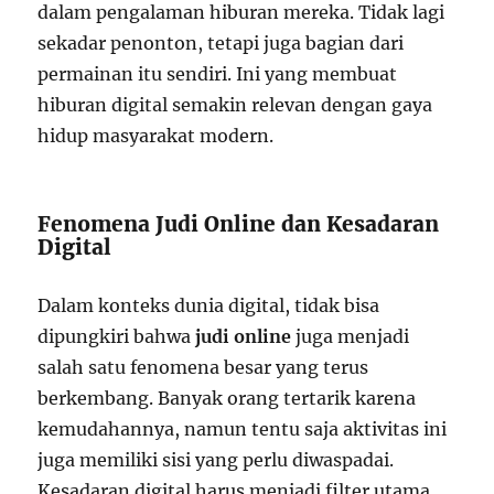
dalam pengalaman hiburan mereka. Tidak lagi
sekadar penonton, tetapi juga bagian dari
permainan itu sendiri. Ini yang membuat
hiburan digital semakin relevan dengan gaya
hidup masyarakat modern.
Fenomena Judi Online dan Kesadaran
Digital
Dalam konteks dunia digital, tidak bisa
dipungkiri bahwa
judi online
juga menjadi
salah satu fenomena besar yang terus
berkembang. Banyak orang tertarik karena
kemudahannya, namun tentu saja aktivitas ini
juga memiliki sisi yang perlu diwaspadai.
Kesadaran digital harus menjadi filter utama