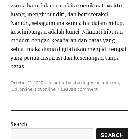
warna baru dalam cara kita menikmati waktu
luang, menghibur diri, dan berinteraksi.
Namun, sebagaimana semua hal dalam hidup,
keseimbangan adalah kunci. Nikmati hiburan
modern dengan kesadaran dan batas yang
sehat, maka dunia digital akan menjadi tempat
yang penuh inspirasi dan kesenangan tanpa
batas.
Posted
Tags
October 12, 2025
bolahiu
,
bolahiu login
,
bolahiu slot
,
on
on
judi online
,
slot online
Leave a comment
Menyelami
Dunia
Digital
yang
Penuh
Search
Kejutan
SEARCH