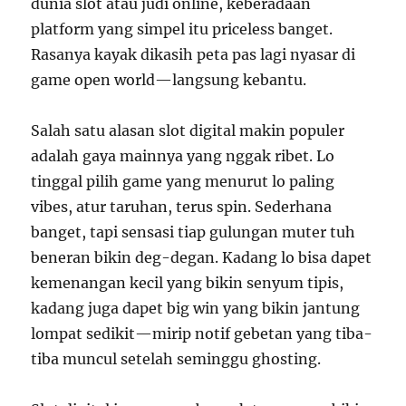
dunia slot atau judi online, keberadaan
platform yang simpel itu priceless banget.
Rasanya kayak dikasih peta pas lagi nyasar di
game open world—langsung kebantu.
Salah satu alasan slot digital makin populer
adalah gaya mainnya yang nggak ribet. Lo
tinggal pilih game yang menurut lo paling
vibes, atur taruhan, terus spin. Sederhana
banget, tapi sensasi tiap gulungan muter tuh
beneran bikin deg-degan. Kadang lo bisa dapet
kemenangan kecil yang bikin senyum tipis,
kadang juga dapet big win yang bikin jantung
lompat sedikit—mirip notif gebetan yang tiba-
tiba muncul setelah seminggu ghosting.