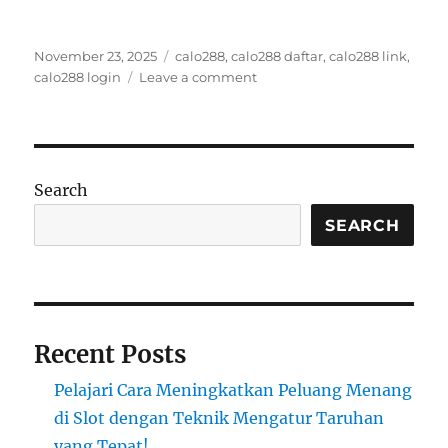
Posted
Tags
November 23, 2025
calo288
,
calo288 daftar
,
calo288 link
,
on
on
calo288 login
Leave a comment
Petualangan
Seru
di
Dunia
Slot
Search
Digital
Modern
SEARCH
Recent Posts
Pelajari Cara Meningkatkan Peluang Menang
di Slot dengan Teknik Mengatur Taruhan
yang Tepat!