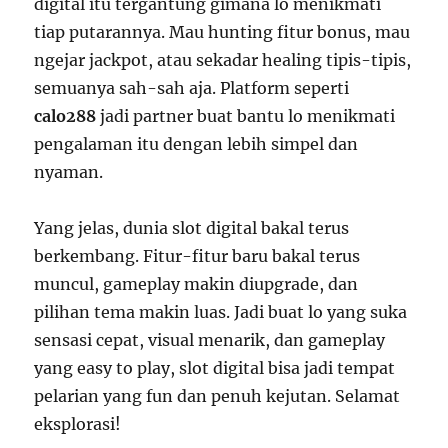
digital itu tergantung gimana lo menikmati
tiap putarannya. Mau hunting fitur bonus, mau
ngejar jackpot, atau sekadar healing tipis-tipis,
semuanya sah-sah aja. Platform seperti
calo288
jadi partner buat bantu lo menikmati
pengalaman itu dengan lebih simpel dan
nyaman.
Yang jelas, dunia slot digital bakal terus
berkembang. Fitur-fitur baru bakal terus
muncul, gameplay makin diupgrade, dan
pilihan tema makin luas. Jadi buat lo yang suka
sensasi cepat, visual menarik, dan gameplay
yang easy to play, slot digital bisa jadi tempat
pelarian yang fun dan penuh kejutan. Selamat
eksplorasi!