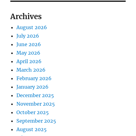
Archives
August 2026
July 2026
June 2026
May 2026
April 2026
March 2026
February 2026
January 2026
December 2025
November 2025
October 2025
September 2025
August 2025