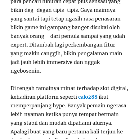
para pencari hiburan cepat plus sensasi yang
bikin deg-degan tipis-tipis. Gaya mainnya
yang santai tapi tetap ngasih rasa penasaran
bikin game ini gampang banget disukai oleh
banyak orang—dari pemula sampai yang udah
expert. Ditambah lagi perkembangan fitur
yang makin canggih, bikin pengalaman main
jadi jauh lebih immersive dan nggak
ngebosenin.
Di tengah ramainya minat terhadap slot digital,
kehadiran platform seperti
calo288
ikut
memperpanjang hype. Banyak pemain ngerasa
lebih nyaman ketika punya tempat bermain
yang stabil dan mudah dipahami alurnya.
Apalagi buat yang baru pertama kali terjun ke