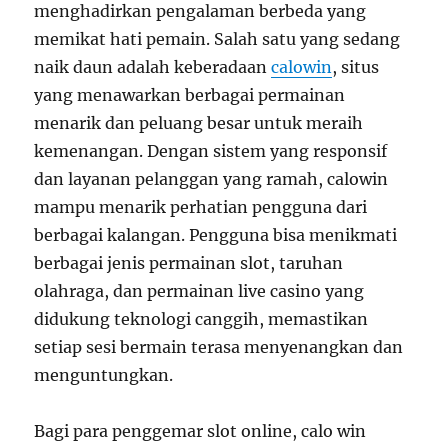
menghadirkan pengalaman berbeda yang
memikat hati pemain. Salah satu yang sedang
naik daun adalah keberadaan
calowin
, situs
yang menawarkan berbagai permainan
menarik dan peluang besar untuk meraih
kemenangan. Dengan sistem yang responsif
dan layanan pelanggan yang ramah, calowin
mampu menarik perhatian pengguna dari
berbagai kalangan. Pengguna bisa menikmati
berbagai jenis permainan slot, taruhan
olahraga, dan permainan live casino yang
didukung teknologi canggih, memastikan
setiap sesi bermain terasa menyenangkan dan
menguntungkan.
Bagi para penggemar slot online, calo win