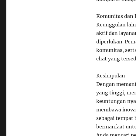
Komunitas dan 
Keunggulan lai
aktif dan layan
diperlukan. Pem
komunitas, sert
chat yang terse
Kesimpulan
Dengan memanfa
yang tinggi, me
keuntungan nya
membawa inovasi
sebagai tempat 
bermanfaat untu
Anda mencari pe