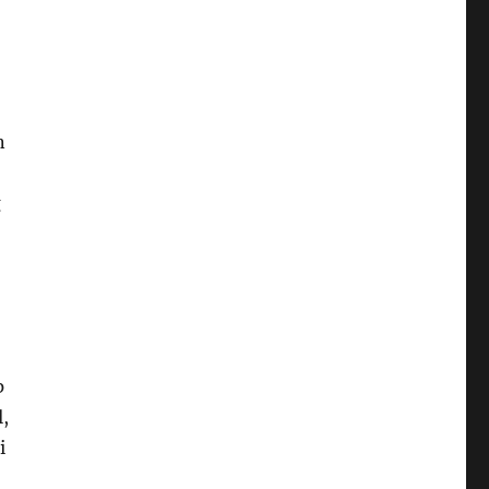
n
g
p
,
i