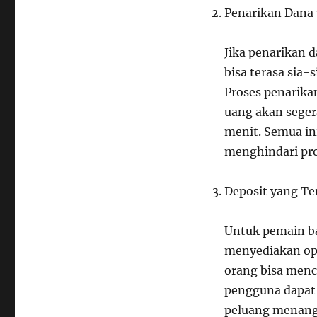
Penarikan Dana
Jika penarikan 
bisa terasa sia
Proses penarikan
uang akan sege
menit. Semua ini
menghindari pro
Deposit yang T
Untuk pemain b
menyediakan ops
orang bisa menc
pengguna dapat 
peluang menang