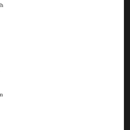
ah
h
rm