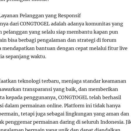
Layanan Pelanggan yang Responsif
nnya dari CONGTOGEL adalah adanya komunitas yang
an pelanggan yang selalu siap membantu kapan pun
ain bisa berbagi pengalaman dan strategi di forum
a mendapatkan bantuan dengan cepat melalui fitur live
dia sepanjang waktu.
atkan teknologi terbaru, menjaga standar keamanan
nawarkan transparansi yang baik, dan memberikan
ta kepada penggunanya, CONGTOGEL telah berhasil
 dalam permainan online. Platform ini tidak hanya
bermain, tetapi juga sebagai lingkungan yang aman dan
k penggemar permainan daring di seluruh Indonesia. Ji
ngalaman bermain yang unik dan dapat diandalkan,