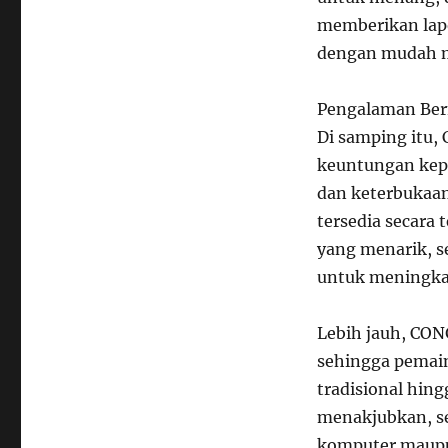
memberikan lapo
dengan mudah m
Pengalaman Be
Di samping itu
keuntungan kep
dan keterbukaan
tersedia secara
yang menarik, 
untuk meningka
Lebih jauh, CO
sehingga pemain
tradisional hin
menakjubkan, se
komputer maupu