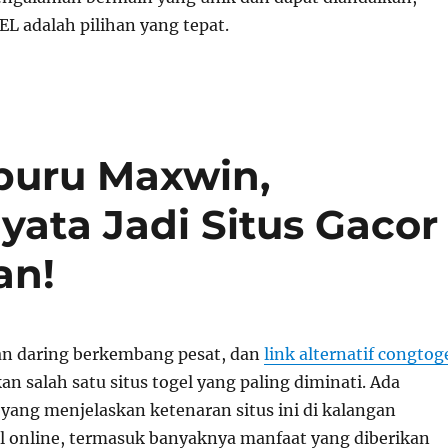
 adalah pilihan yang tepat.
buru Maxwin,
ata Jadi Situs Gacor
an!
ian daring berkembang pesat, dan
link alternatif congtog
an salah satu situs togel yang paling diminati. Ada
 yang menjelaskan ketenaran situs ini di kalangan
 online, termasuk banyaknya manfaat yang diberikan