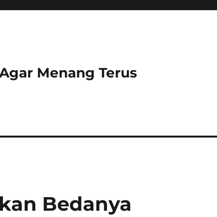
r Agar Menang Terus
akan Bedanya