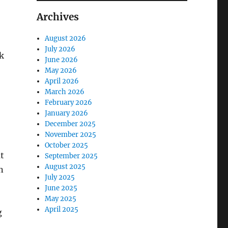
Archives
August 2026
July 2026
k
June 2026
May 2026
April 2026
March 2026
February 2026
January 2026
December 2025
November 2025
October 2025
t
September 2025
August 2025
n
July 2025
June 2025
May 2025
April 2025
g