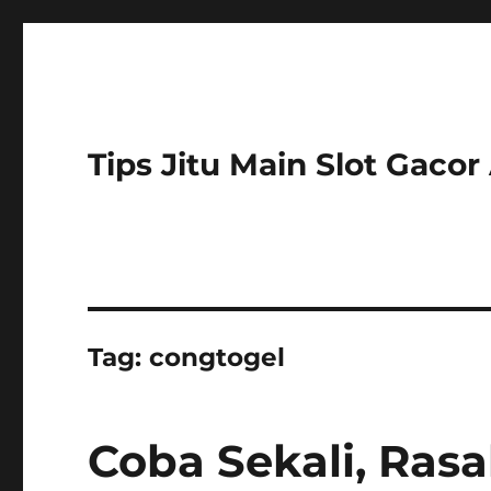
Tips Jitu Main Slot Gaco
Tag:
congtogel
Coba Sekali, Ras