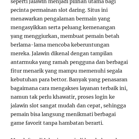
seperti Jalawin menjadi pilihan utama bagi
pecinta permainan slot daring. Situs ini
menawarkan pengalaman bermain yang
mengasyikkan serta peluang kemenangan
yang menggiurkan, membuat pemain betah
berlama-lama mencoba keberuntungan
mereka. Jalawin dikenal dengan tampilan
antarmuka yang ramah pengguna dan berbagai
fitur menarik yang mampu memenuhi segala
kebutuhan para bettor. Banyak yang penasaran
bagaimana cara mengakses layanan terbaik ini,
namun tak perlu khawatir, proses login ke
jalawin slot sangat mudah dan cepat, sehingga
pemain bisa langsung menikmati berbagai
game favorit tanpa hambatan berarti.