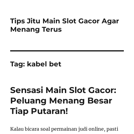
Tips Jitu Main Slot Gacor Agar
Menang Terus
Tag:
kabel bet
Sensasi Main Slot Gacor:
Peluang Menang Besar
Tiap Putaran!
Kalau bicara soal permainan judi online, pasti