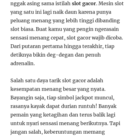
nggak asing sama istilah
slot gacor
. Mesin slot
yang satu ini lagi naik daun karena punya
peluang menang yang lebih tinggi dibanding
slot biasa. Buat kamu yang pengin ngerasain
sensasi menang cepat, slot gacor wajib dicoba.
Dari putaran pertama hingga terakhir, tiap
detiknya bikin deg-degan dan penuh
adrenalin.
Salah satu daya tarik slot gacor adalah
kesempatan menang besar yang nyata.
Bayangin saja, tiap simbol jackpot muncul,
rasanya kayak dapat durian runtuh! Banyak
pemain yang ketagihan dan terus balik lagi
untuk nyari sensasi menang berikutnya. Tapi
jangan salah, keberuntungan memang