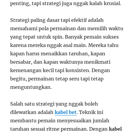
penting, tapi strategi juga nggak kalah krusial.
Strategi paling dasar tapi efektif adalah
memahami pola permainan dan memilih waktu
yang tepat untuk spin. Banyak pemain sukses
karena mereka nggak asal main. Mereka tahu
kapan harus menaikkan taruhan, kapan
bersabar, dan kapan waktunya menikmati
kemenangan kecil tapi konsisten. Dengan
begitu, permainan tetap seru tapi tetap
menguntungkan.
Salah satu strategi yang nggak boleh
dilewatkan adalah
kabel bet
. Teknik ini
membantu pemain menyesuaikan jumlah
taruhan sesuai ritme permainan. Dengan
kabel