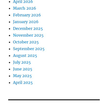
April 2026
March 2026
February 2026
January 2026
December 2025
November 2025
October 2025
September 2025
August 2025
July 2025
June 2025
May 2025
April 2025