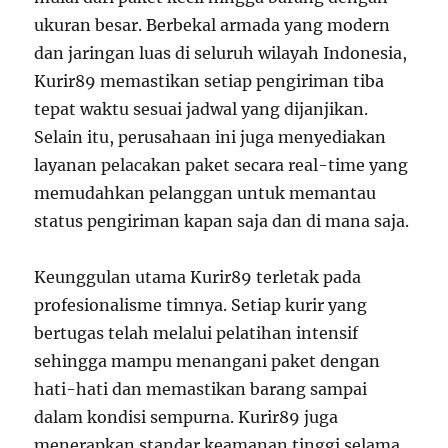
ukuran besar. Berbekal armada yang modern
dan jaringan luas di seluruh wilayah Indonesia,
Kurir89 memastikan setiap pengiriman tiba
tepat waktu sesuai jadwal yang dijanjikan.
Selain itu, perusahaan ini juga menyediakan
layanan pelacakan paket secara real-time yang
memudahkan pelanggan untuk memantau
status pengiriman kapan saja dan di mana saja.
Keunggulan utama Kurir89 terletak pada
profesionalisme timnya. Setiap kurir yang
bertugas telah melalui pelatihan intensif
sehingga mampu menangani paket dengan
hati-hati dan memastikan barang sampai
dalam kondisi sempurna. Kurir89 juga
menerapkan standar keamanan tinggi selama