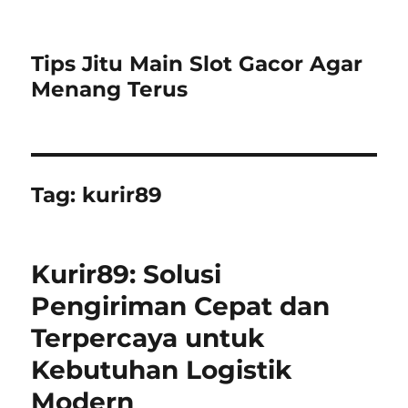
Tips Jitu Main Slot Gacor Agar
Menang Terus
Tag:
kurir89
Kurir89: Solusi
Pengiriman Cepat dan
Terpercaya untuk
Kebutuhan Logistik
Modern