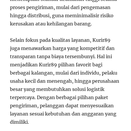
proses pengiriman, mulai dari pengemasan
hingga distribusi, guna meminimalisir risiko
kerusakan atau kehilangan barang.
Selain fokus pada kualitas layanan, Kurir89
juga menawarkan harga yang kompetitif dan
transparan tanpa biaya tersembunyi. Hal ini
menjadikan Kurir89 pilihan favorit bagi
berbagai kalangan, mulai dari individu, pelaku
usaha kecil dan menengah, hingga perusahaan
besar yang membutuhkan solusi logistik
terpercaya. Dengan berbagai pilihan paket
pengiriman, pelanggan dapat menyesuaikan
layanan sesuai kebutuhan dan anggaran yang
dimiliki.