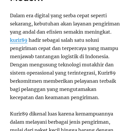
Dalam era digital yang serba cepat seperti
sekarang, kebutuhan akan layanan pengiriman
yang andal dan efisien semakin meningkat.
kurir89
hadir sebagai salah satu solusi
pengiriman cepat dan terpercaya yang mampu
menjawab tantangan logistik di Indonesia.
Dengan mengusung teknologi mutakhir dan
sistem operasional yang terintegrasi, Kurir89
berkomitmen memberikan pelayanan terbaik
bagi pelanggan yang mengutamakan
kecepatan dan keamanan pengiriman.
Kurir89 dikenal luas karena kemampuannya
dalam melayani berbagai jenis pengiriman,
mulai dari paket kecil hingga barang dengan