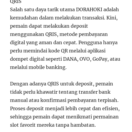
QRIS
Salah satu daya tarik utama DORAHOKI adalah
kemudahan dalam melakukan transaksi. Kini,
pemain dapat melakukan deposit
menggunakan QRIS, metode pembayaran
digital yang aman dan cepat. Pengguna hanya
perlu memindai kode QR melalui aplikasi
dompet digital seperti DANA, OVO, GoPay, atau
melalui mobile banking.
Dengan adanya QRIS untuk deposit, pemain
tidak perlu khawatir tentang transfer bank
manual atau konfirmasi pembayaran terpisah.
Proses deposit menjadi lebih cepat dan efisien,
sehingga pemain dapat menikmati permainan
slot favorit mereka tanpa hambatan.