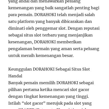
yang andal dan menawarkan peluang
kemenangan yang baik sangatlah penting bagi
para pemain. DORAHOKI telah menjadi salah
satu platform yang banyak dibicarakan dan
diminati oleh penggemar slot. Dengan reputasi
sebagai situs slot terbaru yang menjanjikan
kesenangan, DORAHOKI memberikan
pengalaman bermain yang aman serta peluang
untuk meraih kemenangan besar.
Keunggulan DORAHOKI Sebagai Situs Slot
Handal
Banyak pemain memilih DORAHOKI sebagai
pilihan pertama ketika mencari slot gacor
dengan tingkat kemenangan yang tinggi.
Istilah “slot gacor” merujuk pada slot yang