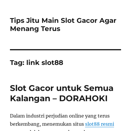
Tips Jitu Main Slot Gacor Agar
Menang Terus
Tag:
link slot88
Slot Gacor untuk Semua
Kalangan – DORAHOKI
Dalam industri perjudian online yang terus
berkembang, menemukan situs
slot88 resmi