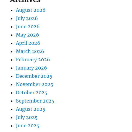
August 2026
July 2026
June 2026
May 2026
April 2026
March 2026
February 2026
January 2026
December 2025
November 2025
October 2025
September 2025
August 2025
July 2025
June 2025