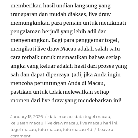
memberikan hasil undian langsung yang
transparan dan mudah diakses, live draw
memungkinkan para pemain untuk menikmati
pengalaman berjudi yang lebih adil dan
menyenangkan. Bagi para penggemar togel,
mengikuti live draw Macau adalah salah satu
cara terbaik untuk memastikan bahwa setiap
angka yang keluar adalah hasil dari proses yang
sah dan dapat dipercaya. Jadi, jika Anda ingin
mencoba peruntungan Anda di Macau,
pastikan untuk tidak melewatkan setiap
momen dari live draw yang mendebarkan ini!
Posted
Tags
January 15, 2026
data macau
,
data togel macau
,
on
keluaran macau
,
live draw macau
,
live macau hari ini
,
togel macau
,
toto macau
,
toto macau 4d
Leave a
on
comment