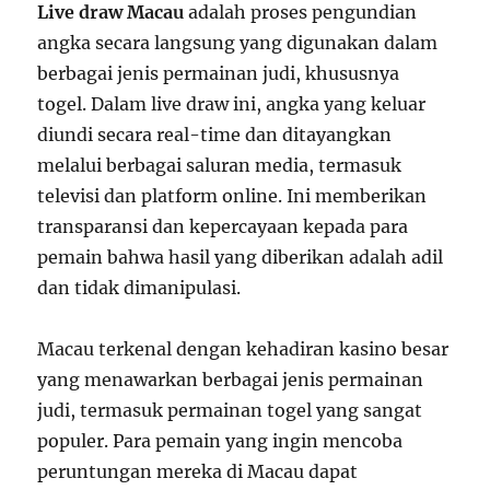
Live draw Macau
adalah proses pengundian
angka secara langsung yang digunakan dalam
berbagai jenis permainan judi, khususnya
togel. Dalam live draw ini, angka yang keluar
diundi secara real-time dan ditayangkan
melalui berbagai saluran media, termasuk
televisi dan platform online. Ini memberikan
transparansi dan kepercayaan kepada para
pemain bahwa hasil yang diberikan adalah adil
dan tidak dimanipulasi.
Macau terkenal dengan kehadiran kasino besar
yang menawarkan berbagai jenis permainan
judi, termasuk permainan togel yang sangat
populer. Para pemain yang ingin mencoba
peruntungan mereka di Macau dapat