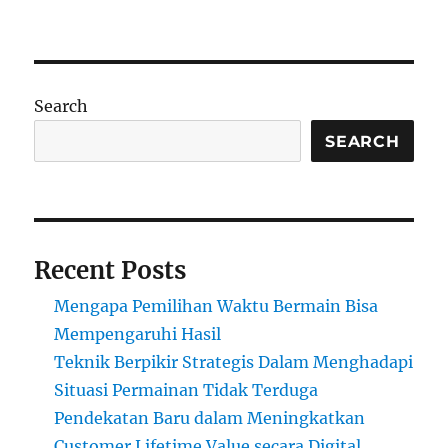
Live
Draw
Macau:
Menyajikan
Hasil
Search
Langsung
dengan
SEARCH
Akurat
dan
Cepat
Recent Posts
Mengapa Pemilihan Waktu Bermain Bisa
Mempengaruhi Hasil
Teknik Berpikir Strategis Dalam Menghadapi
Situasi Permainan Tidak Terduga
Pendekatan Baru dalam Meningkatkan
Customer Lifetime Value secara Digital