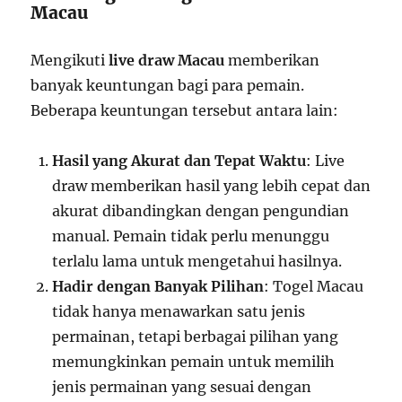
Macau
Mengikuti
live draw Macau
memberikan
banyak keuntungan bagi para pemain.
Beberapa keuntungan tersebut antara lain:
Hasil yang Akurat dan Tepat Waktu
: Live
draw memberikan hasil yang lebih cepat dan
akurat dibandingkan dengan pengundian
manual. Pemain tidak perlu menunggu
terlalu lama untuk mengetahui hasilnya.
Hadir dengan Banyak Pilihan
: Togel Macau
tidak hanya menawarkan satu jenis
permainan, tetapi berbagai pilihan yang
memungkinkan pemain untuk memilih
jenis permainan yang sesuai dengan