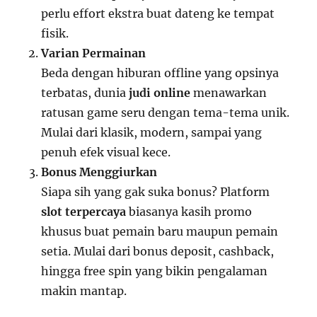
perlu effort ekstra buat dateng ke tempat
fisik.
Varian Permainan
Beda dengan hiburan offline yang opsinya
terbatas, dunia
judi online
menawarkan
ratusan game seru dengan tema-tema unik.
Mulai dari klasik, modern, sampai yang
penuh efek visual kece.
Bonus Menggiurkan
Siapa sih yang gak suka bonus? Platform
slot terpercaya
biasanya kasih promo
khusus buat pemain baru maupun pemain
setia. Mulai dari bonus deposit, cashback,
hingga free spin yang bikin pengalaman
makin mantap.