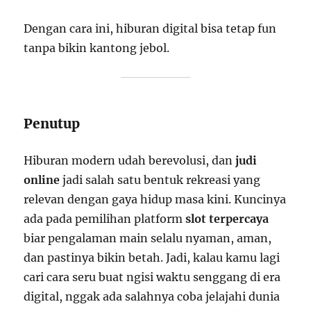
Dengan cara ini, hiburan digital bisa tetap fun
tanpa bikin kantong jebol.
Penutup
Hiburan modern udah berevolusi, dan
judi
online
jadi salah satu bentuk rekreasi yang
relevan dengan gaya hidup masa kini. Kuncinya
ada pada pemilihan platform
slot terpercaya
biar pengalaman main selalu nyaman, aman,
dan pastinya bikin betah. Jadi, kalau kamu lagi
cari cara seru buat ngisi waktu senggang di era
digital, nggak ada salahnya coba jelajahi dunia