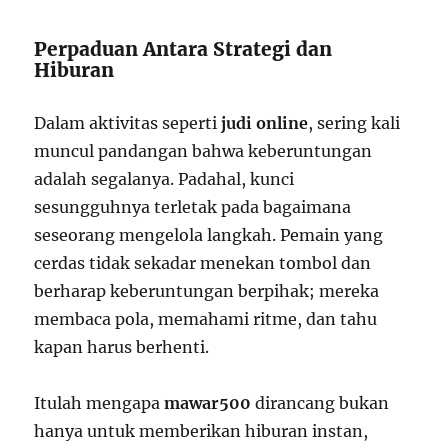
Perpaduan Antara Strategi dan
Hiburan
Dalam aktivitas seperti
judi online
, sering kali
muncul pandangan bahwa keberuntungan
adalah segalanya. Padahal, kunci
sesungguhnya terletak pada bagaimana
seseorang mengelola langkah. Pemain yang
cerdas tidak sekadar menekan tombol dan
berharap keberuntungan berpihak; mereka
membaca pola, memahami ritme, dan tahu
kapan harus berhenti.
Itulah mengapa
mawar500
dirancang bukan
hanya untuk memberikan hiburan instan,