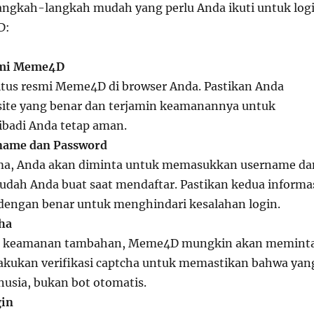
langkah-langkah mudah yang perlu Anda ikuti untuk log
D:
smi Meme4D
itus resmi Meme4D di browser Anda. Pastikan Anda
ite yang benar dan terjamin keamanannya untuk
ibadi Anda tetap aman.
name dan Password
ma, Anda akan diminta untuk memasukkan username da
udah Anda buat saat mendaftar. Pastikan kedua informa
dengan benar untuk menghindari kesalahan login.
cha
ah keamanan tambahan, Meme4D mungkin akan memint
kukan verifikasi captcha untuk memastikan bahwa yan
nusia, bukan bot otomatis.
gin