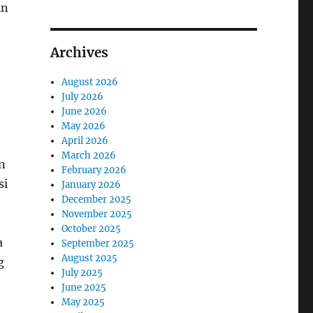
in
Archives
August 2026
July 2026
June 2026
May 2026
April 2026
March 2026
n
February 2026
si
January 2026
December 2025
November 2025
October 2025
a
September 2025
August 2025
g
July 2025
June 2025
May 2025