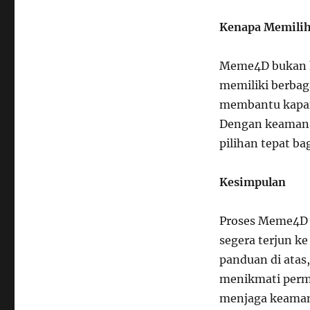
Kenapa Memili
Meme4D bukan ha
memiliki berbaga
membantu kapan 
Dengan keamana
pilihan tepat ba
Kesimpulan
Proses Meme4D
segera terjun k
panduan di atas
menikmati perma
menjaga keaman