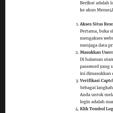
Berikut adalah 
ke akun Meme4
Akses Situs Re
Pertama, buka s
mengakses webs
menjaga data pr
Masukkan User
Di halaman uta
password yang s
ini dimasukkan 
Verifikasi Capt
Sebagai langk
Anda untuk mela
login adalah ma
Klik Tombol Lo