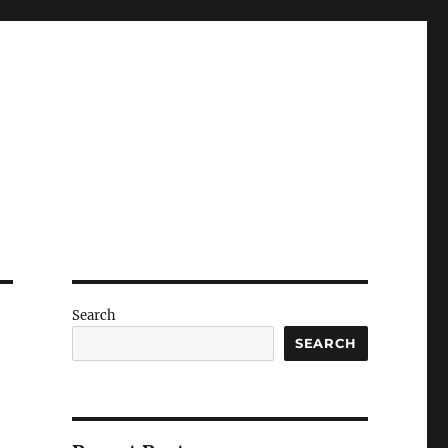
Search
SEARCH