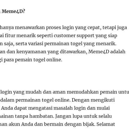
h Meme4D?
nya menawarkan proses login yang cepat, tetapi juga
i fitur menarik seperti customer support yang siap
saja, serta variasi permainan togel yang menarik.
n dan kenyamanan yang ditawarkan, Meme4D adalah
gi para pemain togel online.
 login yang mudah dan aman memudahkan pemain unt
e dalam permainan togel online. Dengan mengikuti
, Anda dapat mengatasi masalah login dan mulai
inan tanpa hambatan. Jangan lupa untuk selalu
an akun Anda dan bermain dengan bijak. Selamat