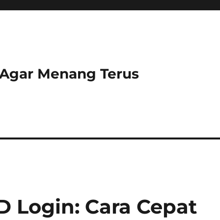
r Agar Menang Terus
Login: Cara Cepat