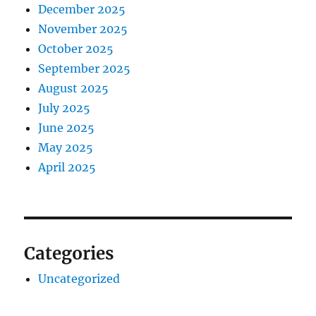
December 2025
November 2025
October 2025
September 2025
August 2025
July 2025
June 2025
May 2025
April 2025
Categories
Uncategorized