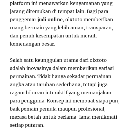
platform ini menawarkan kenyamanan yang
jarang ditemukan di tempat lain. Bagi para
penggemar
judi online
, olxtoto memberikan
ruang bermain yang lebih aman, transparan,
dan penuh kesempatan untuk meraih
kemenangan besar.
Salah satu keunggulan utama dari olxtoto
adalah inovasinya dalam memberikan variasi
permainan. Tidak hanya sekadar permainan
angka atau taruhan sederhana, tetapi juga
ragam hiburan interaktif yang memanjakan
para pengguna. Konsep ini membuat siapa pun,
baik pemain pemula maupun profesional,
merasa betah untuk berlama-lama menikmati
setiap putaran.