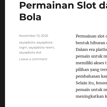
Permainan Slot 
Bola
Posted
November 13, 2025
Permainan slot 
on
Tags
sayapbola
,
sayapbola
bentuk hiburan 
login
,
sayapbola resmi
,
Dalam era platf
sayapbola slot
pemain untuk me
on
Leave a comment
memiliki akses 
Keunggulan
Strategis
pilihan yang ter
dalam
pembahasan kare
Permainan
Selain itu, fen
Slot
dan
pemain untuk m
Taruhan
meningkatkan k
Sepak
Bola