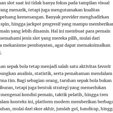
an slot saat ini tidak hanya fokus pada tampilan visual
 yang menarik, tetapi juga mengutamakan kualitas
peluang kemenangan. Banyak provider menghadirkan
ee spin, hingga jackpot progresif yang mampu memberika
ain yang lebih dinamis. Hal ini membuat para pemain
memahami jenis slot yang mereka pilih, mulai dari
ngga mekanisme pembayaran, agar dapat memaksimalkan
.
uhan sepak bola tetap menjadi salah satu aktivitas favorit
ngkan analisis, statistik, serta pemahaman mendalam
ma tim. Bagi sebagian orang, taruhan sepak bola bukan
iburan, tetapi juga bentuk strategi yang memerlukan
mengenai kondisi pemain, taktik pelatih, hingga tren
alam konteks ini, platform modern memberikan berbaga
ruhan, mulai dari skor akhir, jumlah gol, handicap, hingg