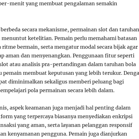
per-menit yang membuat pengalaman semakin
berbeda secara mekanisme, permainan slot dan taruha
 menuntut ketelitian. Pemain perlu memahami batasan
a ritme bermain, serta mengatur modal secara bijak agar
ap aman dan menyenangkan. Penggunaan fitur seperti
slot atau analisis pra-pertandingan dalam taruhan bola
 pemain membuat keputusan yang lebih terukur. Deng
dapat diminimalkan sekaligus memberi peluang bagi
mpelajari pola permainan secara lebih dalam.
knis, aspek keamanan juga menjadi hal penting dalam
latform yang terpercaya biasanya menyediakan enkripsi
ansaksi yang aman, serta layanan pelanggan responsif
an kenyamanan pengguna. Pemain juga dianjurkan