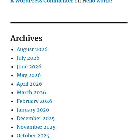
A WordPress Commenter
on
Hello world!
Archives
August 2026
July 2026
June 2026
May 2026
April 2026
March 2026
February 2026
January 2026
December 2025
November 2025
October 2025