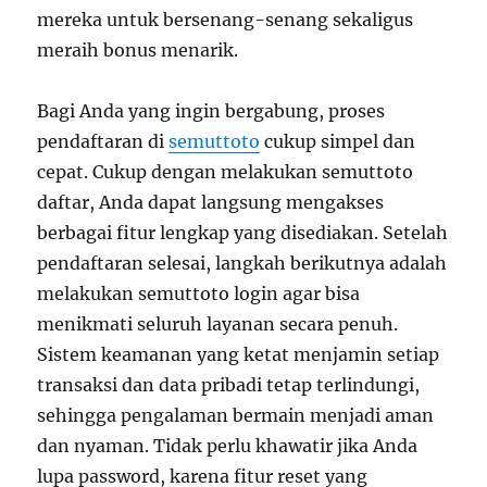
mereka untuk bersenang-senang sekaligus
meraih bonus menarik.
Bagi Anda yang ingin bergabung, proses
pendaftaran di
semuttoto
cukup simpel dan
cepat. Cukup dengan melakukan semuttoto
daftar, Anda dapat langsung mengakses
berbagai fitur lengkap yang disediakan. Setelah
pendaftaran selesai, langkah berikutnya adalah
melakukan semuttoto login agar bisa
menikmati seluruh layanan secara penuh.
Sistem keamanan yang ketat menjamin setiap
transaksi dan data pribadi tetap terlindungi,
sehingga pengalaman bermain menjadi aman
dan nyaman. Tidak perlu khawatir jika Anda
lupa password, karena fitur reset yang