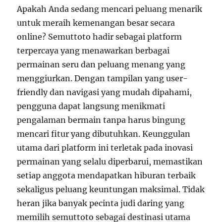
Apakah Anda sedang mencari peluang menarik
untuk meraih kemenangan besar secara
online? Semuttoto hadir sebagai platform
terpercaya yang menawarkan berbagai
permainan seru dan peluang menang yang
menggiurkan. Dengan tampilan yang user-
friendly dan navigasi yang mudah dipahami,
pengguna dapat langsung menikmati
pengalaman bermain tanpa harus bingung
mencari fitur yang dibutuhkan. Keunggulan
utama dari platform ini terletak pada inovasi
permainan yang selalu diperbarui, memastikan
setiap anggota mendapatkan hiburan terbaik
sekaligus peluang keuntungan maksimal. Tidak
heran jika banyak pecinta judi daring yang
memilih semuttoto sebagai destinasi utama