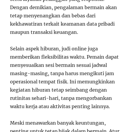
Dengan demikian, pengalaman bermain akan
tetap menyenangkan dan bebas dari
kekhawatiran terkait keamanan data pribadi
maupun transaksi keuangan.
Selain aspek hiburan, judi online juga
memberikan fleksibilitas waktu. Pemain dapat
menyesuaikan sesi bermain sesuai jadwal
masing-masing, tanpa harus mengikuti jam
operasional tempat fisik. Ini memungkinkan
kegiatan hiburan tetap seimbang dengan
rutinitas sehari-hari, tanpa mengorbankan
waktu kerja atau aktivitas penting lainnya.
Meski menawarkan banyak keuntungan,
penting untuk tetap bijak dalam bermain. Atur