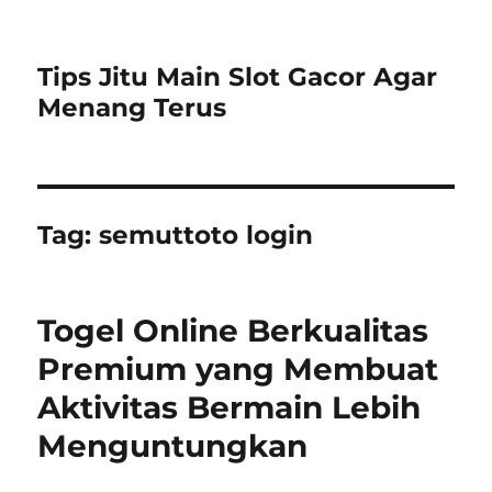
Tips Jitu Main Slot Gacor Agar
Menang Terus
Tag:
semuttoto login
Togel Online Berkualitas
Premium yang Membuat
Aktivitas Bermain Lebih
Menguntungkan