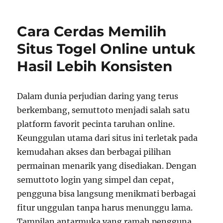
Online
Berkualitas
Cara Cerdas Memilih
Premium
yang
Situs Togel Online untuk
Membuat
Hasil Lebih Konsisten
Aktivitas
Bermain
Lebih
Menguntungkan
Dalam dunia perjudian daring yang terus
berkembang, semuttoto menjadi salah satu
platform favorit pecinta taruhan online.
Keunggulan utama dari situs ini terletak pada
kemudahan akses dan berbagai pilihan
permainan menarik yang disediakan. Dengan
semuttoto login yang simpel dan cepat,
pengguna bisa langsung menikmati berbagai
fitur unggulan tanpa harus menunggu lama.
Tampilan antarmuka yang ramah pengguna