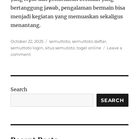
bertanggung jawab, pengalaman bermain bisa
menjadi kegiatan yang memuaskan sekaligus
menantang.
Posted
Tags
October 22, 2025
semuttoto
,
semuttoto daftar
,
on
semuttoto login
,
situs semutoto
,
togel online
Leave a
on
comment
Menyelami
Sensasi
Hiburan
Modern
Tanpa
Search
Batas
SEARCH