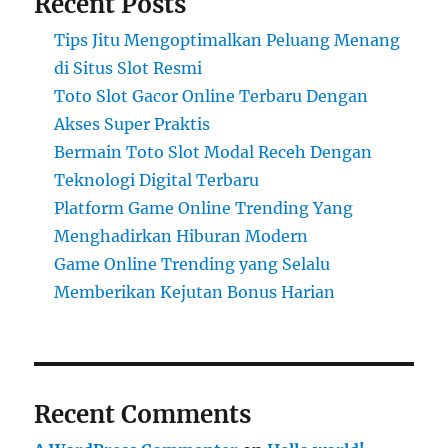
Recent Posts
Tips Jitu Mengoptimalkan Peluang Menang
di Situs Slot Resmi
Toto Slot Gacor Online Terbaru Dengan
Akses Super Praktis
Bermain Toto Slot Modal Receh Dengan
Teknologi Digital Terbaru
Platform Game Online Trending Yang
Menghadirkan Hiburan Modern
Game Online Trending yang Selalu
Memberikan Kejutan Bonus Harian
Recent Comments