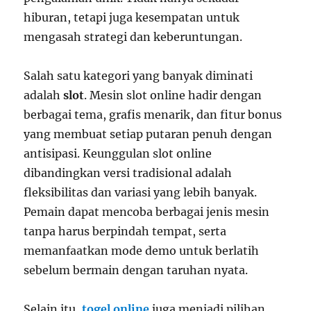
hiburan, tetapi juga kesempatan untuk
mengasah strategi dan keberuntungan.
Salah satu kategori yang banyak diminati
adalah
slot
. Mesin slot online hadir dengan
berbagai tema, grafis menarik, dan fitur bonus
yang membuat setiap putaran penuh dengan
antisipasi. Keunggulan slot online
dibandingkan versi tradisional adalah
fleksibilitas dan variasi yang lebih banyak.
Pemain dapat mencoba berbagai jenis mesin
tanpa harus berpindah tempat, serta
memanfaatkan mode demo untuk berlatih
sebelum bermain dengan taruhan nyata.
Selain itu,
togel online
juga menjadi pilihan