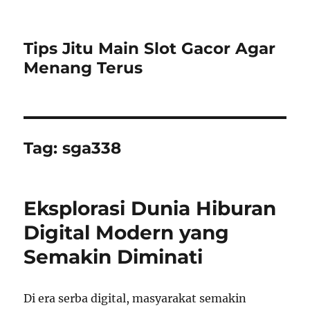
Tips Jitu Main Slot Gacor Agar
Menang Terus
Tag:
sga338
Eksplorasi Dunia Hiburan
Digital Modern yang
Semakin Diminati
Di era serba digital, masyarakat semakin