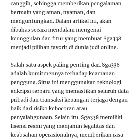
canggih, sehingga memberikan pengalaman
bermain yang aman, nyaman, dan
menguntungkan. Dalam artikel ini, akan
dibahas secara mendalam mengenai
keunggulan dan fitur yang membuat Sga338
menjadi pilihan favorit di dunia judi online.
Salah satu aspek paling penting dari Sga338
adalah komitmennya terhadap keamanan
pengguna. Situs ini menggunakan teknologi
enkripsi terbaru yang memastikan seluruh data
pribadi dan transaksi keuangan terjaga dengan
baik dari risiko kebocoran atau
penyalahgunaan. Selain itu, Sga338 memiliki
lisensi resmi yang menjamin legalitas dan
keabsahan operasionalnya, memberikan rasa