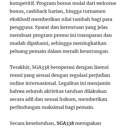
kompetitif. Program bonus mulai dari welcome
bonus, cashback harian, hingga turnamen
eksklusif memberikan nilai tambah bagi para
pengguna. Syarat dan ketentuan yang jelas
membuat program promo ini transparan dan
mudah dipahami, sehingga meningkatkan
peluang pemain dalam meraih keuntungan.
Terakhir, SGA338 beroperasi dengan lisensi
resmi yang sesuai dengan regulasi perjudian
online internasional. Legalitas ini menjamin
bahwa seluruh aktivitas taruhan dilakukan
secara adil dan sesuai hukum, memberikan
perlindungan maksimal bagi pemain.
Secara keseluruhan,
SGA338
merupakan