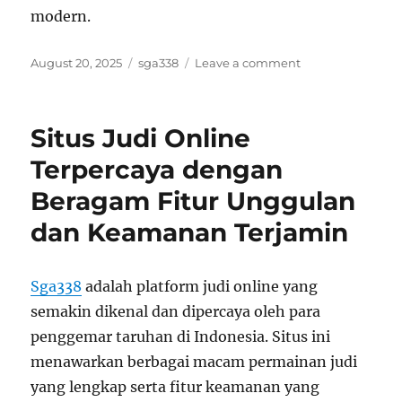
modern.
Posted
Tags
on
August 20, 2025
sga338
Leave a comment
on
Eksplorasi
Dunia
Hiburan
Situs Judi Online
Digital
Modern
Terpercaya dengan
yang
Beragam Fitur Unggulan
Semakin
Diminati
dan Keamanan Terjamin
Sga338
adalah platform judi online yang
semakin dikenal dan dipercaya oleh para
penggemar taruhan di Indonesia. Situs ini
menawarkan berbagai macam permainan judi
yang lengkap serta fitur keamanan yang