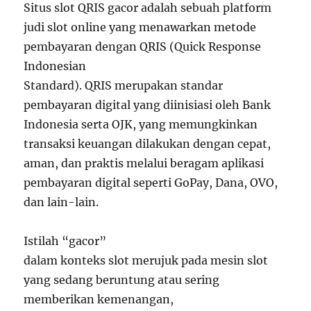
Situs slot QRIS gacor adalah sebuah platform
judi slot online yang menawarkan metode
pembayaran dengan QRIS (Quick Response
Indonesian
Standard). QRIS merupakan standar
pembayaran digital yang diinisiasi oleh Bank
Indonesia serta OJK, yang memungkinkan
transaksi keuangan dilakukan dengan cepat,
aman, dan praktis melalui beragam aplikasi
pembayaran digital seperti GoPay, Dana, OVO,
dan lain-lain.
Istilah “gacor”
dalam konteks slot merujuk pada mesin slot
yang sedang beruntung atau sering
memberikan kemenangan,