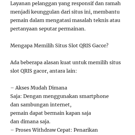
Layanan pelanggan yang responsif dan ramah
menjadi keunggulan dari situs ini, membantu
pemain dalam mengatasi masalah teknis atau
pertanyaan seputar permainan.
Mengapa Memilih Situs Slot QRIS Gacor?
Ada beberapa alasan kuat untuk memilih situs
slot QRIS gacor, antara lain:
– Akses Mudah Dimana
Saja: Dengan menggunakan smartphone
dan sambungan internet,
pemain dapat bermain kapan saja
dan dimana saja.
– Proses Withdraw Cepat: Penarikan