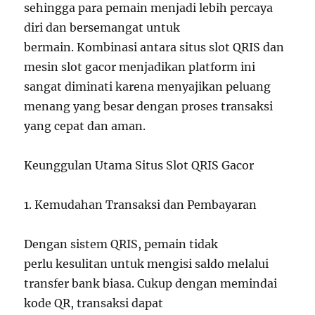
sehingga para pemain menjadi lebih percaya
diri dan bersemangat untuk
bermain. Kombinasi antara situs slot QRIS dan
mesin slot gacor menjadikan platform ini
sangat diminati karena menyajikan peluang
menang yang besar dengan proses transaksi
yang cepat dan aman.
Keunggulan Utama Situs Slot QRIS Gacor
1. Kemudahan Transaksi dan Pembayaran
Dengan sistem QRIS, pemain tidak
perlu kesulitan untuk mengisi saldo melalui
transfer bank biasa. Cukup dengan memindai
kode QR, transaksi dapat